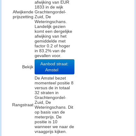
afwijking van EUR
1833 in de wijk
Afwijkende
Grachtengordel-
prijszetting
Zuid, De
Weteringschans.
Landelijk gezien
komt een dergelijke
afwijking van het
gemiddelde met
factor 0.2 of hoger
in 83.2% van de
gevallen voor.
Aanbod straat:
Bekijk
Amstel
De Amstel bezet
momenteel positie 8
versus de in totaal
32 straten in
Grachtengordel-
Zuid, De
Rangstraat
Weteringschans. Dit
op basis van de
meterprijs. De
positie is 10
wanneer we naar de
vraagprijs kijken.