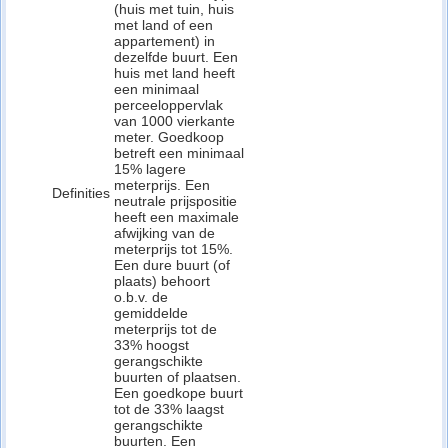
(huis met tuin, huis
met land of een
appartement) in
dezelfde buurt. Een
huis met land heeft
een minimaal
perceeloppervlak
van 1000 vierkante
meter. Goedkoop
betreft een minimaal
15% lagere
meterprijs. Een
Definities
neutrale prijspositie
heeft een maximale
afwijking van de
meterprijs tot 15%.
Een dure buurt (of
plaats) behoort
o.b.v. de
gemiddelde
meterprijs tot de
33% hoogst
gerangschikte
buurten of plaatsen.
Een goedkope buurt
tot de 33% laagst
gerangschikte
buurten. Een