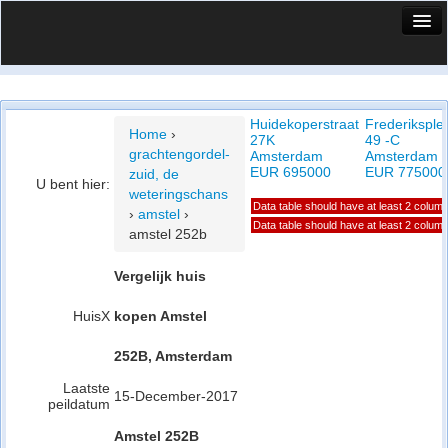
HuisX
Huis in vizier
Huidekoperstraat
Frederiksple
Vergelijk prijsposities - wijk
Home
›
27K
49 -C
grachtengordel-
Amsterdam
Amsterdam
Nieuws
EUR 695000
EUR 775000
zuid, de
U bent hier:
weteringschans
Info
Data table should have at least 2 colum
›
amstel
›
Data table should have at least 2 colum
amstel 252b
Privacy beleid
Vergelijk huis
Cookie beleid
HuisX
kopen Amstel
252B, Amsterdam
Laatste
15-December-2017
peildatum
Amstel 252B