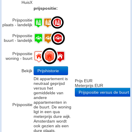
HuisX
prijspositie:
Prijspositie
plaats - landelijk
Prijspositie
buurt - landelijk
Prijspositie
woning - buurt
Bekijk
Prijshistorie
Dit appartement is
Prijs EUR
neutraal geprijsd
Meterprijs EUR
versus het
Prijspositie versus de buurt
gemiddelde van
andere
appartementen in
Prijspositie
de buurt. De woning
ligt in een qua
meterprijs dure wijk.
Amsterdam wordt
ook gezien als een
dure plaats.