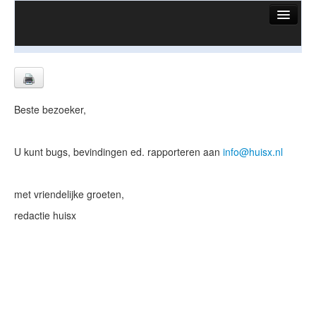
HuisX
Huis in vizier
Vergelijk prijsposities - wijk
Beste bezoeker,
Nieuws
Info
U kunt bugs, bevindingen ed. rapporteren aan
info@huisx.nl
Privacy beleid
met vriendelijke groeten,
Cookie beleid
redactie huisx