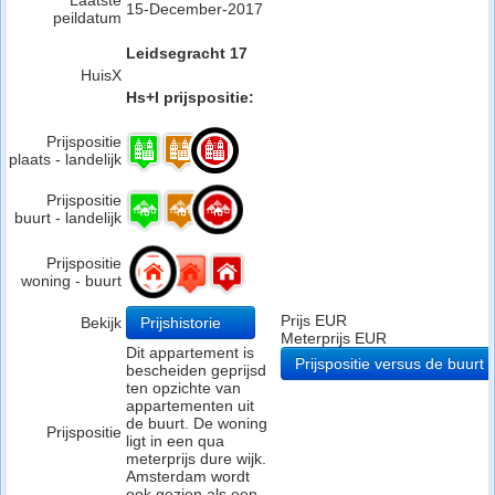
Laatste
15-December-2017
peildatum
Leidsegracht 17
HuisX
Hs+I prijspositie:
Prijspositie
plaats - landelijk
Prijspositie
buurt - landelijk
Prijspositie
woning - buurt
Prijs EUR
Bekijk
Prijshistorie
Meterprijs EUR
Dit appartement is
Prijspositie versus de buurt
bescheiden geprijsd
ten opzichte van
appartementen uit
de buurt. De woning
Prijspositie
ligt in een qua
meterprijs dure wijk.
Amsterdam wordt
ook gezien als een