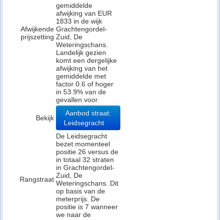
gemiddelde
afwijking van EUR
1833 in de wijk
Afwijkende
Grachtengordel-
prijszetting
Zuid, De
Weteringschans.
Landelijk gezien
komt een dergelijke
afwijking van het
gemiddelde met
factor 0.6 of hoger
in 53.9% van de
gevallen voor.
Aanbod straat:
Bekijk
Leidsegracht
De Leidsegracht
bezet momenteel
positie 26 versus de
in totaal 32 straten
in Grachtengordel-
Zuid, De
Rangstraat
Weteringschans. Dit
op basis van de
meterprijs. De
positie is 7 wanneer
we naar de