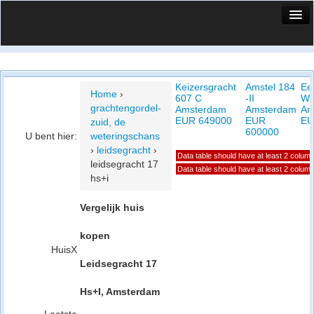
HuisX
Huis in vizier
Keizersgracht
Amstel 184
Ee
Vergelijk prijsposities - wijk
Home
›
607 C
-II
We
grachtengordel-
Amsterdam
Amsterdam
Am
Nieuws
EUR 649000
EUR
EU
zuid, de
600000
U bent hier:
weteringschans
Info
›
leidsegracht
›
Data table should have at least 2 colum
leidsegracht 17
Privacy beleid
Data table should have at least 2 colum
hs+i
Cookie beleid
Vergelijk huis
kopen
HuisX
Leidsegracht 17
Hs+I, Amsterdam