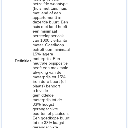
hetzelfde woontype
(huis met tuin, huis
met land of een
appartement) in
dezelfde buurt. Een
huis met land heeft
een minimaal
perceeloppervlak
van 1000 vierkante
meter. Goedkoop
betreft een minimaal
15% lagere
meterprijs. Een
Definities
neutrale prijspositie
heeft een maximale
afwijking van de
meterprijs tot 15%.
Een dure buurt (of
plaats) behoort
o.b.v. de
gemiddelde
meterprijs tot de
33% hoogst
gerangschikte
buurten of plaatsen.
Een goedkope buurt
tot de 33% laagst
gerangschikte