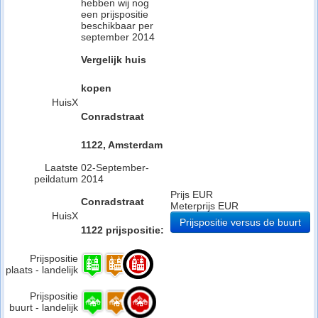
hebben wij nog
een prijspositie
beschikbaar per
september 2014
Vergelijk huis
kopen
HuisX
Conradstraat
1122, Amsterdam
Laatste
02-September-
peildatum
2014
Prijs EUR
Conradstraat
Meterprijs EUR
HuisX
Prijspositie versus de buurt
1122 prijspositie:
Prijspositie
plaats - landelijk
Prijspositie
buurt - landelijk