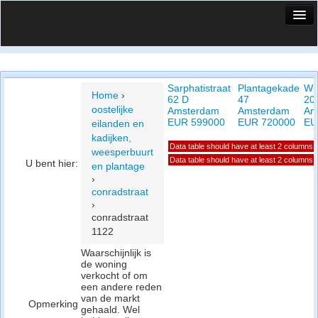
HuisX
Huis in vizier
Sarphatistraat
Plantagekade
Wi
Vergelijk prijsposities - wijk
Home
›
62 D
47
20
oostelijke
Amsterdam
Amsterdam
Am
Nieuws
EUR 599000
EUR 720000
EU
eilanden en
kadijken,
Info
Data table should have at least 2 columns
weesperbuurt
Data table should have at least 2 columns
U bent hier:
en plantage
Privacy beleid
›
conradstraat
Cookie beleid
›
conradstraat
1122
Waarschijnlijk is
de woning
verkocht of om
een andere reden
van de markt
Opmerking
gehaald. Wel