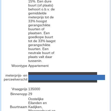
15%. Een dure
buurt (of plaats)
behoort o.b.v. de
gemiddelde
meterprijs tot de
33% hoogst
gerangschikte
buurten of
plaatsen. Een
goedkope buurt
tot de 33% laagst
gerangschikte
buurten. Een
neutrale buurt of
plaats valt daar
tussenin.
Woontype
Appartement
meterprijs- en
perceelverschil
Vraagprijs
135000
Binnenopp
29
Oostelijke
Eilanden en
Buurtnaam
Kadijken,
Weesperbuurt en