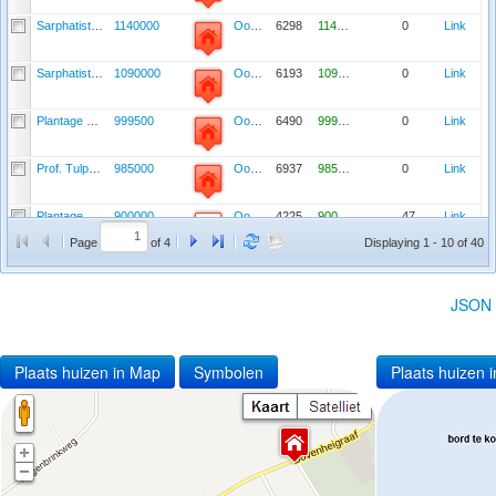
Sarphatistraat 79 -A
1140000
Oostelijke Eilanden en Kadijken, Weesperbuurt en Plantage
6298
1140000
0
Link
Sarphatistraat 75 C
1090000
Oostelijke Eilanden en Kadijken, Weesperbuurt en Plantage
6193
1090000
0
Link
Plantage Muidergracht 161-IIi
999500
Oostelijke Eilanden en Kadijken, Weesperbuurt en Plantage
6490
999500
0
Link
Prof. Tulpstraat 36
985000
Oostelijke Eilanden en Kadijken, Weesperbuurt en Plantage
6937
985000
0
Link
Plantage Muidergracht 159
900000
Oostelijke Eilanden en Kadijken, Weesperbuurt en Plantage
4225
900000
47
Link
Page
of 4
Displaying 1 - 10 of 40
Sarphatistraat 181 Hs
895000
Oostelijke Eilanden en Kadijken, Weesperbuurt en Plantage
5265
895000
0
Link
JSON
Plaats huizen in Map
Symbolen
Plaats huizen i