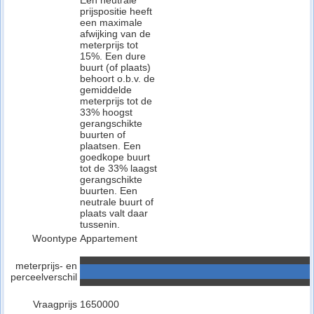
Een neutrale
prijspositie heeft
een maximale
afwijking van de
meterprijs tot
15%. Een dure
buurt (of plaats)
behoort o.b.v. de
gemiddelde
meterprijs tot de
33% hoogst
gerangschikte
buurten of
plaatsen. Een
goedkope buurt
tot de 33% laagst
gerangschikte
buurten. Een
neutrale buurt of
plaats valt daar
tussenin.
Woontype
Appartement
meterprijs- en
perceelverschil
Vraagprijs
1650000