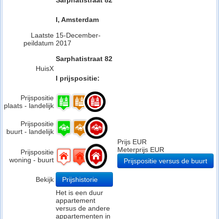
Sarphatistraat 82
I, Amsterdam
Laatste
15-December-
peildatum
2017
Sarphatistraat 82
HuisX
I prijspositie:
Prijspositie
plaats - landelijk
Prijspositie
buurt - landelijk
Prijs EUR
Meterprijs EUR
Prijspositie
woning - buurt
Prijspositie versus de buurt
Bekijk
Prijshistorie
Het is een duur
appartement
versus de andere
appartementen in