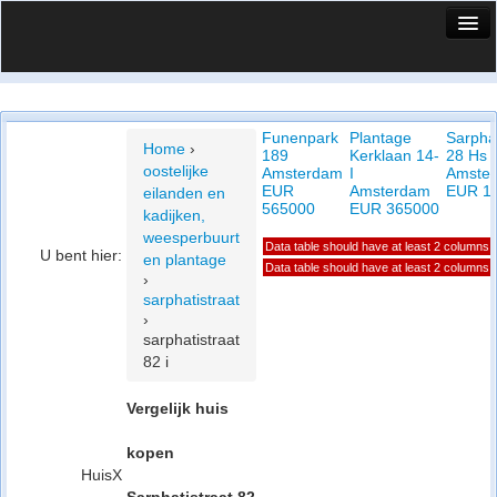
HuisX
Huis in vizier
Funenpark
Plantage
Sarphat
Vergelijk prijsposities - wijk
Home
›
189
Kerklaan 14-
28 Hs
oostelijke
Amsterdam
I
Amste
Nieuws
EUR
Amsterdam
EUR 1
eilanden en
565000
EUR 365000
kadijken,
Info
weesperbuurt
Data table should have at least 2 columns
U bent hier:
en plantage
Privacy beleid
Data table should have at least 2 columns
›
sarphatistraat
Cookie beleid
›
sarphatistraat
82 i
Vergelijk huis
kopen
HuisX