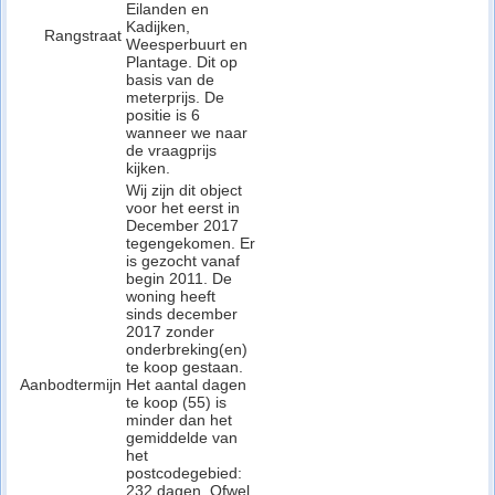
Eilanden en
Kadijken,
Rangstraat
Weesperbuurt en
Plantage. Dit op
basis van de
meterprijs. De
positie is 6
wanneer we naar
de vraagprijs
kijken.
Wij zijn dit object
voor het eerst in
December 2017
tegengekomen. Er
is gezocht vanaf
begin 2011. De
woning heeft
sinds december
2017 zonder
onderbreking(en)
te koop gestaan.
Aanbodtermijn
Het aantal dagen
te koop (55) is
minder dan het
gemiddelde van
het
postcodegebied:
232 dagen. Ofwel