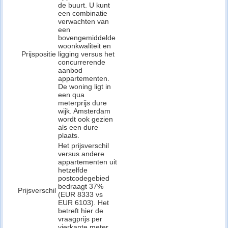
de buurt. U kunt
een combinatie
verwachten van
een
bovengemiddelde
woonkwaliteit en
Prijspositie
ligging versus het
concurrerende
aanbod
appartementen.
De woning ligt in
een qua
meterprijs dure
wijk. Amsterdam
wordt ook gezien
als een dure
plaats.
Het prijsverschil
versus andere
appartementen uit
hetzelfde
postcodegebied
bedraagt 37%
Prijsverschil
(EUR 8333 vs
EUR 6103). Het
betreft hier de
vraagprijs per
vierkante meter