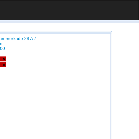
ammerkade 28 A 7
m
00
×
×