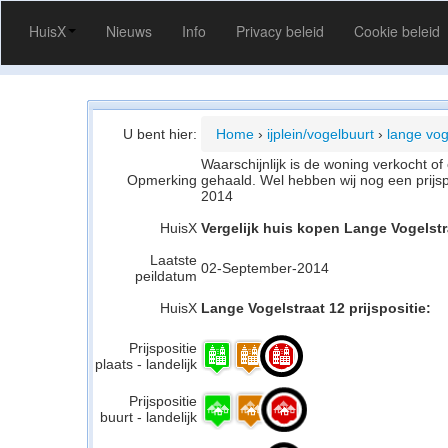
HuisX
Nieuws
Info
Privacy beleid
Cookie beleid
U bent hier:
Home
›
ijplein/vogelbuurt
›
lange vog
Waarschijnlijk is de woning verkocht 
Opmerking
gehaald. Wel hebben wij nog een prijs
2014
HuisX
Vergelijk huis kopen Lange Vogelst
Laatste
02-September-2014
peildatum
HuisX
Lange Vogelstraat 12 prijspositie:
Prijspositie
plaats - landelijk
Prijspositie
buurt - landelijk