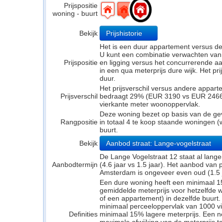
Prijspositie
woning - buurt
Bekijk
Prijshistorie
Het is een duur appartement versus d
U kunt een combinatie verwachten van
Prijspositie
en ligging versus het concurrerende a
in een qua meterprijs dure wijk. Het pr
duur.
Het prijsverschil versus andere appar
Prijsverschil
bedraagt 29% (EUR 3190 vs EUR 2466). 
vierkante meter woonoppervlak.
Deze woning bezet op basis van de ge
Rangpositie
in totaal 4 te koop staande woningen 
buurt.
Bekijk
Aanbod straat: Lange-vogelstraat
De Lange Vogelstraat 12 staat al lang
Aanbodtermijn
(4.6 jaar vs 1.5 jaar). Het aanbod van
Amsterdam is ongeveer even oud (1.5 ja
Een dure woning heeft een minimaal 1
gemiddelde meterprijs voor hetzelfde w
of een appartement) in dezelfde buurt.
minimaal perceeloppervlak van 1000 v
Definities
minimaal 15% lagere meterprijs. Een neu