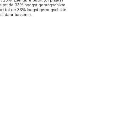
t 15%. Een dure buurt (of plaats)
js tot de 33% hoogst gerangschikte
rt tot de 33% laagst gerangschikte
alt daar tussenin.