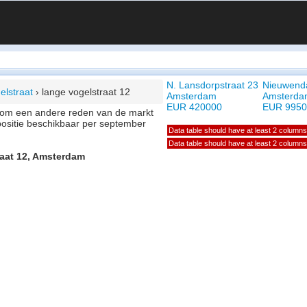
N. Lansdorpstraat 23
Nieuwend
elstraat
›
lange vogelstraat 12
Amsterdam
Amsterda
EUR 420000
EUR 9950
of om een andere reden van de markt
positie beschikbaar per september
Data table should have at least 2 columns
Data table should have at least 2 columns
raat 12, Amsterdam