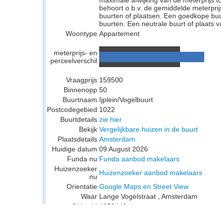
maximale afwijking van de meterprijs to
behoort o.b.v. de gemiddelde meterpri
buurten of plaatsen. Een goedkope buu
buurten. Een neutrale buurt of plaats v
Woontype
Appartement
meterprijs- en
perceelverschil
Vraagprijs
159500
Binnenopp
50
Buurtnaam
Ijplein/Vogelbuurt
Postcodegebied
1022
Buurtdetails
zie hier
Bekijk
Vergelijkbare huizen in de buurt
Plaatsdetails
Amsterdam
Huidige datum
09 August 2026
Funda nu
Funda aanbod makelaars
Huizenzoeker
Huizenzoeker aanbod makelaars
nu
Orientatie
Google Maps en Street View
Waar
Lange Vogelstraat , Amsterdam
Objectid
4053443
Postcodescan
3