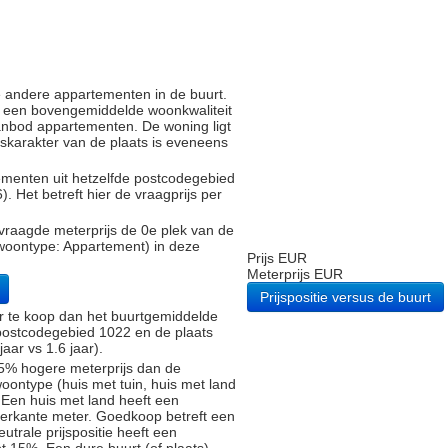
e andere appartementen in de buurt.
 een bovengemiddelde woonkwaliteit
anbod appartementen. De woning ligt
ijskarakter van de plaats is eveneens
tementen uit hetzelfde postcodegebied
Het betreft hier de vraagprijs per
vraagde meterprijs de 0e plek van de
(woontype: Appartement) in deze
Prijs EUR
Meterprijs EUR
Prijspositie versus de buurt
er te koop dan het buurtgemiddelde
 postcodegebied 1022 en de plaats
ar vs 1.6 jaar).
5% hogere meterprijs dan de
oontype (huis met tuin, huis met land
 Een huis met land heeft een
ierkante meter. Goedkoop betreft een
trale prijspositie heeft een