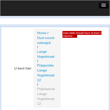
HuisX
Huis in vizier
Vergelijk prijsposities - wijk
Home
/
Data table should have at least 2
columns
×
Oud-noord-
Nieuws
volewijck
/
Info
Lange
Vogelstraat
Privacy beleid
/
Prijspositie
U bent hier:
Cookie beleid
Lange
Vogelstraat
12
/
Prijshistorie
Lange
Vogelstraat
12