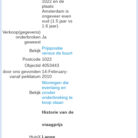
1022 en de
plaats
Amsterdam is
ongeveer even
oud (1.5 jaar vs
1.6 jaar).
Verkoop(gegevens)
onderbroken
Ja
geweest
Prijspositie
Bekijk
versus de buurt
Postcode
1022
Objectid
4053443
door ons gevonden
14-February-
vanaf peildatum
2010
Woningen die
evenlang en
Bekijk
zonder
onderbreking te
koop staan
Historie van de
vraagprijs
HuisX
Lange