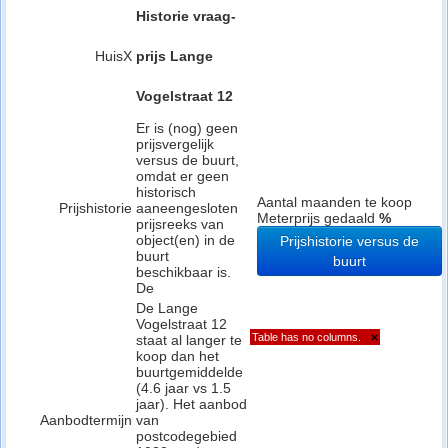
Historie vraag-
HuisX
prijs Lange
Vogelstraat 12
Er is (nog) geen
prijsvergelijk
versus de buurt,
omdat er geen
historisch
Aantal maanden te koop
Prijshistorie
aaneengesloten
Meterprijs gedaald
%
prijsreeks van
object(en) in de
Prijshistorie versus de
buurt
buurt
beschikbaar is.
De
De Lange
Vogelstraat 12
Table has no columns.
×
staat al langer te
koop dan het
buurtgemiddelde
(4.6 jaar vs 1.5
jaar). Het aanbod
Aanbodtermijn
van
postcodegebied