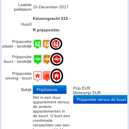
Laatste
15-December-2017
peildatum
Keizersgracht 515 -
HuisX
R prijspositie:
Prijspositie
plaats - landelijk
Prijspositie
buurt - landelijk
Prijspositie
woning - buurt
Prijs EUR
Bekijk
Prijshistorie
Meterprijs EUR
Het is een duur
Prijspositie versus de buurt
appartement versus
de andere
appartementen in
de buurt. U kunt een
combinatie
verwachten van een