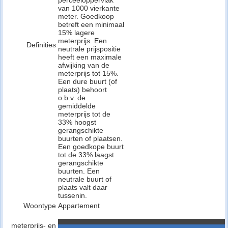
perceeloppervlak
van 1000 vierkante
meter. Goedkoop
betreft een minimaal
15% lagere
meterprijs. Een
Definities
neutrale prijspositie
heeft een maximale
afwijking van de
meterprijs tot 15%.
Een dure buurt (of
plaats) behoort
o.b.v. de
gemiddelde
meterprijs tot de
33% hoogst
gerangschikte
buurten of plaatsen.
Een goedkope buurt
tot de 33% laagst
gerangschikte
buurten. Een
neutrale buurt of
plaats valt daar
tussenin.
Woontype
Appartement
meterprijs- en