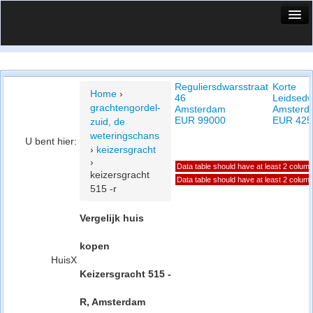
HuisX
Huis in vizier
Reguliersdwarsstraat
Korte
Vergelijk prijsposities - wijk
Home
›
46
Leidsedw
grachtengordel-
Amsterdam
Amsterd
Nieuws
EUR 99000
EUR 425
zuid, de
weteringschans
U bent hier:
Info
›
keizersgracht
›
Data table should have at least 2 colum
Privacy beleid
keizersgracht
Data table should have at least 2 colum
515 -r
Cookie beleid
Vergelijk huis
kopen
HuisX
Keizersgracht 515 -
R, Amsterdam