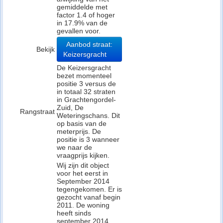
gemiddelde met
factor 1.4 of hoger
in 17.9% van de
gevallen voor.
Aanbod straat:
Bekijk
Keizersgracht
De Keizersgracht
bezet momenteel
positie 3 versus de
in totaal 32 straten
in Grachtengordel-
Zuid, De
Rangstraat
Weteringschans. Dit
op basis van de
meterprijs. De
positie is 3 wanneer
we naar de
vraagprijs kijken.
Wij zijn dit object
voor het eerst in
September 2014
tegengekomen. Er is
gezocht vanaf begin
2011. De woning
heeft sinds
september 2014