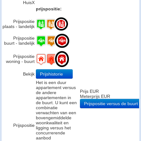
HuisX
prijspositie:
Prijspositie
plaats - landelijk
Prijspositie
buurt - landelijk
Prijspositie
woning - buurt
Bekijk
Prijshistorie
Het is een duur
appartement versus
Prijs EUR
de andere
Meterprijs EUR
appartementen in
de buurt. U kunt een
Prijspositie versus de buurt
combinatie
verwachten van een
bovengemiddelde
woonkwaliteit en
Prijspositie
ligging versus het
concurrerende
aanbod