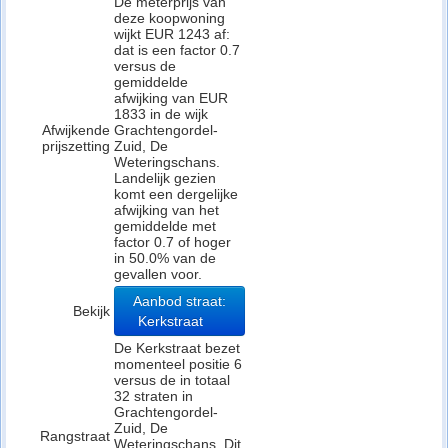
De meterprijs van
deze koopwoning
wijkt EUR 1243 af:
dat is een factor 0.7
versus de
gemiddelde
afwijking van EUR
1833 in de wijk
Afwijkende
Grachtengordel-
prijszetting
Zuid, De
Weteringschans.
Landelijk gezien
komt een dergelijke
afwijking van het
gemiddelde met
factor 0.7 of hoger
in 50.0% van de
gevallen voor.
Aanbod straat:
Bekijk
Kerkstraat
De Kerkstraat bezet
momenteel positie 6
versus de in totaal
32 straten in
Grachtengordel-
Zuid, De
Rangstraat
Weteringschans. Dit