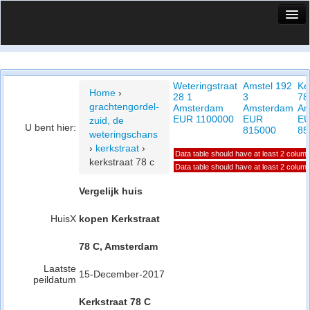
HuisX
Huis in vizier
Weteringstraat
Amstel 192
Ke
Vergelijk prijsposities - wijk
Home
›
28 1
3
78
grachtengordel-
Amsterdam
Amsterdam
Am
Nieuws
EUR 1100000
EUR
E
zuid, de
U bent hier:
815000
85
weteringschans
Info
›
kerkstraat
›
Data table should have at least 2 colum
kerkstraat 78 c
Privacy beleid
Data table should have at least 2 colum
Vergelijk huis
Cookie beleid
HuisX
kopen Kerkstraat
78 C, Amsterdam
Laatste
15-December-2017
peildatum
Kerkstraat 78 C