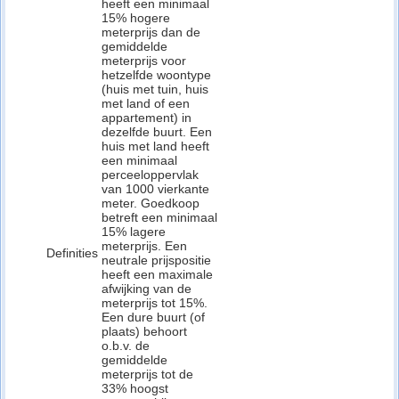
heeft een minimaal
15% hogere
meterprijs dan de
gemiddelde
meterprijs voor
hetzelfde woontype
(huis met tuin, huis
met land of een
appartement) in
dezelfde buurt. Een
huis met land heeft
een minimaal
perceeloppervlak
van 1000 vierkante
meter. Goedkoop
betreft een minimaal
15% lagere
meterprijs. Een
Definities
neutrale prijspositie
heeft een maximale
afwijking van de
meterprijs tot 15%.
Een dure buurt (of
plaats) behoort
o.b.v. de
gemiddelde
meterprijs tot de
33% hoogst