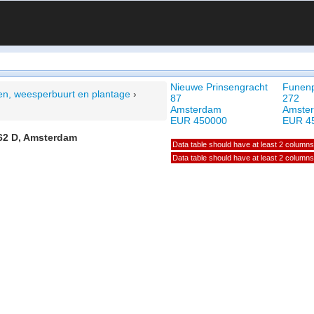
Nieuwe Prinsengracht
Funen
ken, weesperbuurt en plantage
›
87
272
Amsterdam
Amste
EUR 450000
EUR 4
 62 D, Amsterdam
Data table should have at least 2 columns
Data table should have at least 2 columns