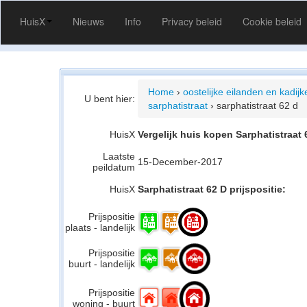
HuisX
Nieuws
Info
Privacy beleid
Cookie beleid
Home
›
oostelijke eilanden en kadij
U bent hier:
sarphatistraat
›
sarphatistraat 62 d
HuisX
Vergelijk huis kopen Sarphatistraat
Laatste
15-December-2017
peildatum
HuisX
Sarphatistraat 62 D prijspositie:
Prijspositie
plaats - landelijk
Prijspositie
buurt - landelijk
Prijspositie
woning - buurt