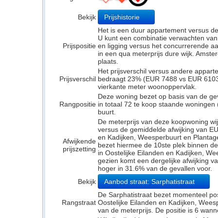
Bekijk
Prijshistorie
Het is een duur appartement versus d
U kunt een combinatie verwachten van
Prijspositie
en ligging versus het concurrerende a
in een qua meterprijs dure wijk. Amst
plaats.
Het prijsverschil versus andere appar
Prijsverschil
bedraagt 23% (EUR 7488 vs EUR 6103). 
vierkante meter woonoppervlak.
Deze woning bezet op basis van de ge
Rangpositie
in totaal 72 te koop staande woningen
buurt.
De meterprijs van deze koopwoning wijk
versus de gemiddelde afwijking van EUR
en Kadijken, Weesperbuurt en Plantag
Afwijkende
bezet hiermee de 10ste plek binnen de 
prijszetting
in Oostelijke Eilanden en Kadijken, We
gezien komt een dergelijke afwijking v
hoger in 31.6% van de gevallen voor.
Bekijk
Aanbod straat: Sarphatistraat
De Sarphatistraat bezet momenteel posit
Rangstraat
Oostelijke Eilanden en Kadijken, Weesp
van de meterprijs. De positie is 6 wann