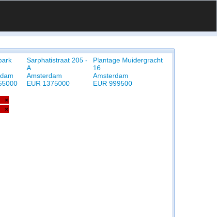
park
Sarphatistraat 205 -
Plantage Muidergracht
A
16
rdam
Amsterdam
Amsterdam
55000
EUR 1375000
EUR 999500
×
×