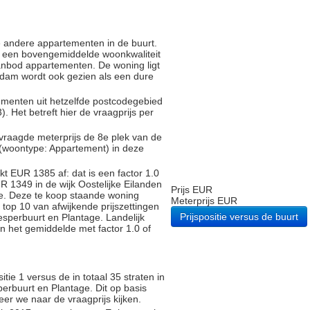
e andere appartementen in de buurt.
 een bovengemiddelde woonkwaliteit
anbod appartementen. De woning ligt
erdam wordt ook gezien als een dure
tementen uit hetzelfde postcodegebied
Het betreft hier de vraagprijs per
vraagde meterprijs de 8e plek van de
 (woontype: Appartement) in deze
t EUR 1385 af: dat is een factor 1.0
 1349 in de wijk Oostelijke Eilanden
Prijs EUR
e. Deze te koop staande woning
Meterprijs EUR
top 10 van afwijkende prijszettingen
Prijspositie versus de buurt
esperbuurt en Plantage. Landelijk
an het gemiddelde met factor 1.0 of
ie 1 versus de in totaal 35 straten in
erbuurt en Plantage. Dit op basis
eer we naar de vraagprijs kijken.