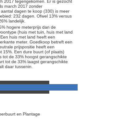
arch 2017 tegengekomen. Er is gezocht
nds march 2017 zonder
 aantal dagen te koop (330) is meer
ebied: 232 dagen. Ofwel 13% versus
6% landelijk.
5% hogere meterprijs dan de
oontype (huis met tuin, huis met land
 Een huis met land heeft een
ierkante meter. Goedkoop betreft een
trale prijspositie heeft een
t 15%. Een dure buurt (of plaats)
js tot de 33% hoogst gerangschikte
rt tot de 33% laagst gerangschikte
alt daar tussenin.
perbuurt en Plantage