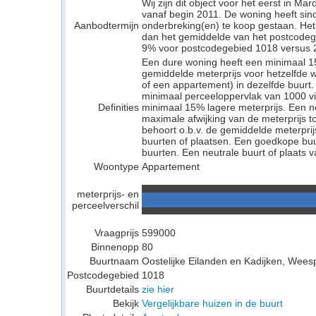
Wij zijn dit object voor het eerst in M
vanaf begin 2011. De woning heeft si
Aanbodtermijn
onderbreking(en) te koop gestaan. Het
dan het gemiddelde van het postcodeg
9% voor postcodegebied 1018 versus 2
Een dure woning heeft een minimaal 1
gemiddelde meterprijs voor hetzelfde w
of een appartement) in dezelfde buurt.
minimaal perceeloppervlak van 1000 v
Definities
minimaal 15% lagere meterprijs. Een neu
maximale afwijking van de meterprijs to
behoort o.b.v. de gemiddelde meterpri
buurten of plaatsen. Een goedkope buu
buurten. Een neutrale buurt of plaats v
Woontype
Appartement
meterprijs- en
perceelverschil
Vraagprijs
599000
Binnenopp
80
Buurtnaam
Oostelijke Eilanden en Kadijken, Wees
Postcodegebied
1018
Buurtdetails
zie hier
Bekijk
Vergelijkbare huizen in de buurt