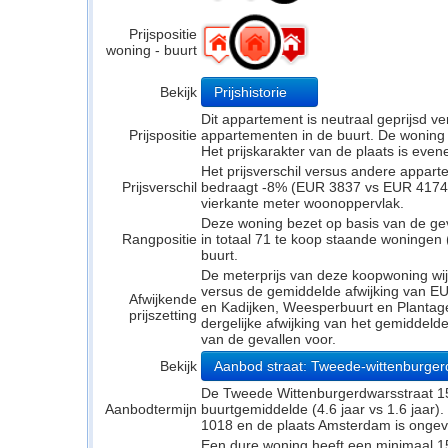
Prijspositie
woning - buurt
Bekijk
Prijshistorie
Dit appartement is neutraal geprijsd 
Prijspositie
appartementen in de buurt. De woning li
Het prijskarakter van de plaats is even
Het prijsverschil versus andere appar
Prijsverschil
bedraagt -8% (EUR 3837 vs EUR 4174). 
vierkante meter woonoppervlak.
Deze woning bezet op basis van de ge
Rangpositie
in totaal 71 te koop staande woningen
buurt.
De meterprijs van deze koopwoning wijk
versus de gemiddelde afwijking van EUR
Afwijkende
en Kadijken, Weesperbuurt en Plantage
prijszetting
dergelijke afwijking van het gemiddeld
van de gevallen voor.
Bekijk
Aanbod straat: Tweede-wittenburger
De Tweede Wittenburgerdwarsstraat 158
Aanbodtermijn
buurtgemiddelde (4.6 jaar vs 1.6 jaar
1018 en de plaats Amsterdam is ongevee
Een dure woning heeft een minimaal 1