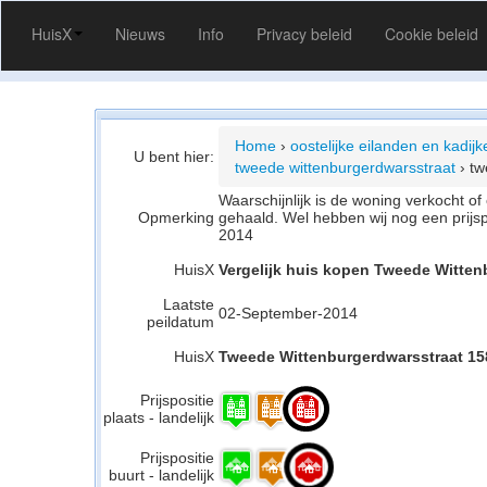
HuisX
Nieuws
Info
Privacy beleid
Cookie beleid
Home
›
oostelijke eilanden en kadij
U bent hier:
tweede wittenburgerdwarsstraat
›
tw
Waarschijnlijk is de woning verkocht 
Opmerking
gehaald. Wel hebben wij nog een prijs
2014
HuisX
Vergelijk huis kopen Tweede Witte
Laatste
02-September-2014
peildatum
HuisX
Tweede Wittenburgerdwarsstraat 158
Prijspositie
plaats - landelijk
Prijspositie
buurt - landelijk