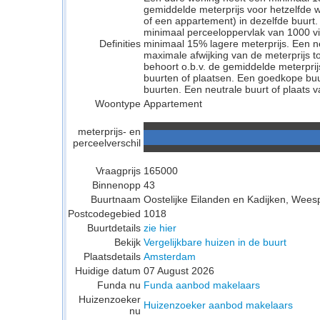
gemiddelde meterprijs voor hetzelfde w
of een appartement) in dezelfde buurt.
minimaal perceeloppervlak van 1000 v
Definities
minimaal 15% lagere meterprijs. Een neu
maximale afwijking van de meterprijs to
behoort o.b.v. de gemiddelde meterpri
buurten of plaatsen. Een goedkope buu
buurten. Een neutrale buurt of plaats v
Woontype
Appartement
meterprijs- en
perceelverschil
Vraagprijs
165000
Binnenopp
43
Buurtnaam
Oostelijke Eilanden en Kadijken, Wees
Postcodegebied
1018
Buurtdetails
zie hier
Bekijk
Vergelijkbare huizen in de buurt
Plaatsdetails
Amsterdam
Huidige datum
07 August 2026
Funda nu
Funda aanbod makelaars
Huizenzoeker
Huizenzoeker aanbod makelaars
nu