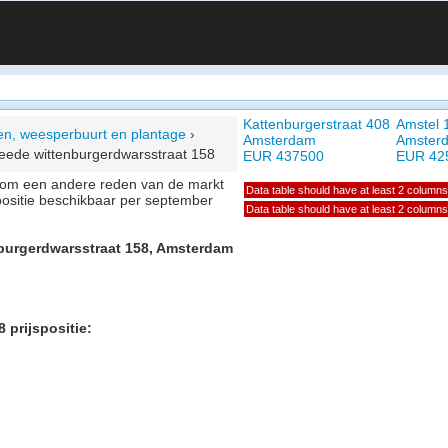
Kattenburgerstraat 408
Amstel 
ken, weesperbuurt en plantage
›
Amsterdam
Amster
eede wittenburgerdwarsstraat 158
EUR 437500
EUR 42
of om een andere reden van de markt
Data table should have at least 2 columns
positie beschikbaar per september
Data table should have at least 2 columns
nburgerdwarsstraat 158, Amsterdam
 prijspositie: