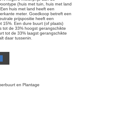
oontype (huis met tuin, huis met land
 Een huis met land heeft een
ierkante meter. Goedkoop betreft een
trale prijspositie heeft een
t 15%. Een dure buurt (of plaats)
js tot de 33% hoogst gerangschikte
rt tot de 33% laagst gerangschikte
alt daar tussenin.
perbuurt en Plantage