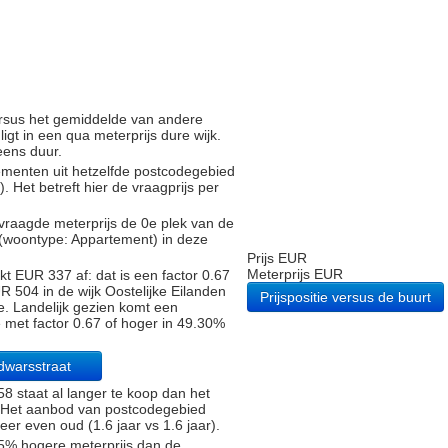
versus het gemiddelde van andere
gt in een qua meterprijs dure wijk.
eens duur.
tementen uit hetzelfde postcodegebied
Het betreft hier de vraagprijs per
vraagde meterprijs de 0e plek van de
 (woontype: Appartement) in deze
Prijs EUR
Meterprijs EUR
t EUR 337 af: dat is een factor 0.67
 504 in de wijk Oostelijke Eilanden
Prijspositie versus de buurt
. Landelijk gezien komt een
e met factor 0.67 of hoger in 49.30%
dwarsstraat
 staat al langer te koop dan het
). Het aanbod van postcodegebied
r even oud (1.6 jaar vs 1.6 jaar).
5% hogere meterprijs dan de