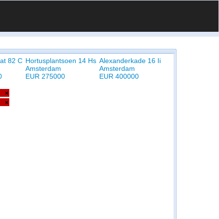
aat 82 C
Hortusplantsoen 14 Hs
Alexanderkade 16 Ii
Amsterdam
Amsterdam
0
EUR 275000
EUR 400000
×
×