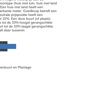
oontype (huis met tuin, huis met land
 Een huis met land heeft een
ierkante meter. Goedkoop betreft een
trale prijspositie heeft een
t 15%. Een dure buurt (of plaats)
js tot de 33% hoogst gerangschikte
rt tot de 33% laagst gerangschikte
alt daar tussenin.
perbuurt en Plantage