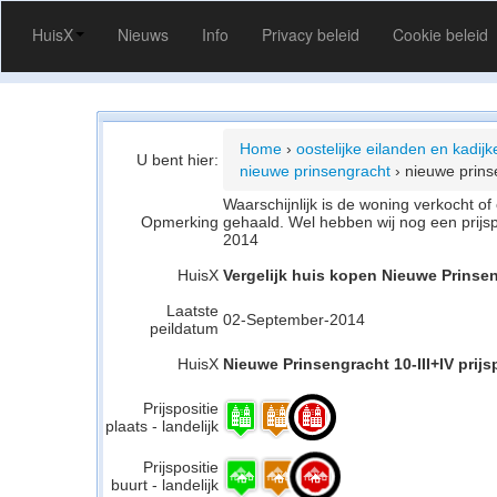
HuisX
Nieuws
Info
Privacy beleid
Cookie beleid
Home
›
oostelijke eilanden en kadij
U bent hier:
nieuwe prinsengracht
›
nieuwe prinse
Waarschijnlijk is de woning verkocht 
Opmerking
gehaald. Wel hebben wij nog een prijs
2014
HuisX
Vergelijk huis kopen Nieuwe Prinsen
Laatste
02-September-2014
peildatum
HuisX
Nieuwe Prinsengracht 10-III+IV prijs
Prijspositie
plaats - landelijk
Prijspositie
buurt - landelijk