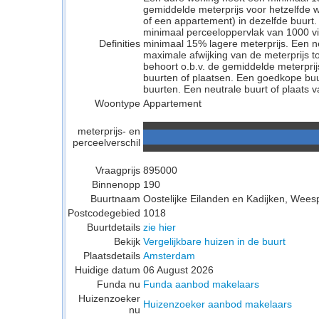
gemiddelde meterprijs voor hetzelfde w
of een appartement) in dezelfde buurt.
minimaal perceeloppervlak van 1000 v
Definities
minimaal 15% lagere meterprijs. Een neu
maximale afwijking van de meterprijs to
behoort o.b.v. de gemiddelde meterpri
buurten of plaatsen. Een goedkope buu
buurten. Een neutrale buurt of plaats v
Woontype
Appartement
meterprijs- en
perceelverschil
Vraagprijs
895000
Binnenopp
190
Buurtnaam
Oostelijke Eilanden en Kadijken, Wees
Postcodegebied
1018
Buurtdetails
zie hier
Bekijk
Vergelijkbare huizen in de buurt
Plaatsdetails
Amsterdam
Huidige datum
06 August 2026
Funda nu
Funda aanbod makelaars
Huizenzoeker
Huizenzoeker aanbod makelaars
nu