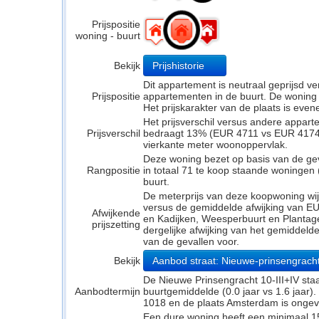
Prijspositie
woning - buurt
Bekijk
Prijshistorie
Dit appartement is neutraal geprijsd 
Prijspositie
appartementen in de buurt. De woning li
Het prijskarakter van de plaats is even
Het prijsverschil versus andere appar
Prijsverschil
bedraagt 13% (EUR 4711 vs EUR 4174). 
vierkante meter woonoppervlak.
Deze woning bezet op basis van de ge
Rangpositie
in totaal 71 te koop staande woningen
buurt.
De meterprijs van deze koopwoning wijk
versus de gemiddelde afwijking van EUR
Afwijkende
en Kadijken, Weesperbuurt en Plantage
prijszetting
dergelijke afwijking van het gemiddeld
van de gevallen voor.
Bekijk
Aanbod straat: Nieuwe-prinsengrach
De Nieuwe Prinsengracht 10-III+IV staa
Aanbodtermijn
buurtgemiddelde (0.0 jaar vs 1.6 jaar
1018 en de plaats Amsterdam is ongevee
Een dure woning heeft een minimaal 1