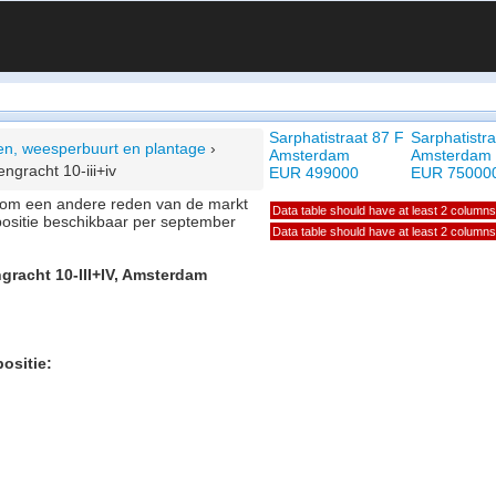
Sarphatistraat 87 F
Sarphatistr
ken, weesperbuurt en plantage
›
Amsterdam
Amsterdam
ngracht 10-iii+iv
EUR 499000
EUR 75000
of om een andere reden van de markt
Data table should have at least 2 columns
positie beschikbaar per september
Data table should have at least 2 columns
gracht 10-III+IV, Amsterdam
positie: