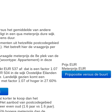
versus het gemiddelde van andere
gt in een qua meterprijs dure wijk.
eens duur.
tementen uit hetzelfde postcodegebied
Het betreft hier de vraagprijs per
vraagde meterprijs de 8e plek van de
 (woontype: Appartement) in deze
Prijs EUR
Meterprijs EUR
t EUR 537 af: dat is een factor 1.07
 504 in de wijk Oostelijke Eilanden
Prijspositie versus de buurt
. Landelijk gezien komt een
e met factor 1.07 of hoger in 27.60%
t
t korter te koop dan het
). Het aanbod van postcodegebied
r even oud (1.6 jaar vs 1.6 jaar).
5% hogere meterprijs dan de