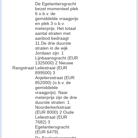
De Egelantiersgracht
bezet momenteel plek
6 o.b.v. de
gemiddelde vraagprijs
en plek 3 o.b.v.
meterprijs. Het totaal
aantal straten met
aanbod bedraagt
11.De drie duurste
straten in de wijk
Jordaan zijn: 1
Lijnbaansgracht (EUR
1325000) 2 Nieuwe
Rangstraat
Leliestraat (EUR
899500) 3
Anjeliersstraat (EUR
852000) (o.b.v. de
gemiddelde
vraagprijs). Naar
meterprijs zijn de drie
duurste straten: 1
Noorderkerkstraat
(EUR 8000) 2 Oude
Leliestraat (EUR
7682) 3
Egelantiersgracht
(EUR 6479).