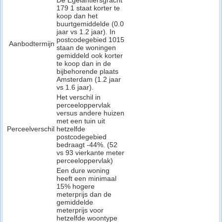
De Egelantiersgracht
179 1 staat korter te
koop dan het
buurtgemiddelde (0.0
jaar vs 1.2 jaar). In
postcodegebied 1015
Aanbodtermijn
staan de woningen
gemiddeld ook korter
te koop dan in de
bijbehorende plaats
Amsterdam (1.2 jaar
vs 1.6 jaar).
Het verschil in
perceeloppervlak
versus andere huizen
met een tuin uit
Perceelverschil
hetzelfde
postcodegebied
bedraagt -44%. (52
vs 93 vierkante meter
perceeloppervlak)
Een dure woning
heeft een minimaal
15% hogere
meterprijs dan de
gemiddelde
meterprijs voor
hetzelfde woontype