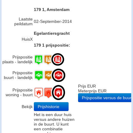
179 1, Amsterdam
Laatste
02-September-2014
peildatum
Egelantiersgracht
HuisX
179 1 prijspositie:
Prijspositie
plaats - landelijk
Prijspositie
buurt - landelijk
Prijs EUR
Prijspositie
Meterprijs EUR
woning - buurt
Prijspositie versus de buurt
Bekijk
Prijshistorie
Het is een duur huis
versus andere huizen
in de buurt. U kunt
een combinatie