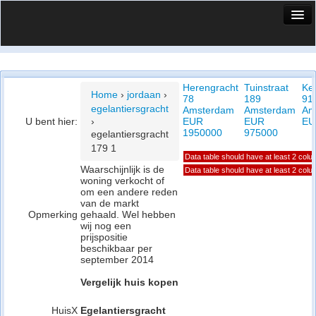
HuisX
Huis in vizier
Herengracht
Tuinstraat
Ke
Vergelijk prijsposities - wijk
Home
›
jordaan
›
78
189
91
egelantiersgracht
Amsterdam
Amsterdam
Am
Nieuws
U bent hier:
›
EUR
EUR
EU
1950000
975000
egelantiersgracht
Info
179 1
Data table should have at least 2 col
Waarschijnlijk is de
Privacy beleid
Data table should have at least 2 col
woning verkocht of
om een andere reden
Cookie beleid
van de markt
Opmerking
gehaald. Wel hebben
wij nog een
prijspositie
beschikbaar per
september 2014
Vergelijk huis kopen
HuisX
Egelantiersgracht