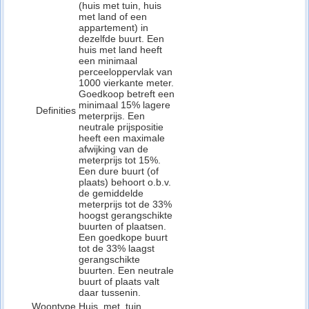
(huis met tuin, huis
met land of een
appartement) in
dezelfde buurt. Een
huis met land heeft
een minimaal
perceeloppervlak van
1000 vierkante meter.
Goedkoop betreft een
minimaal 15% lagere
Definities
meterprijs. Een
neutrale prijspositie
heeft een maximale
afwijking van de
meterprijs tot 15%.
Een dure buurt (of
plaats) behoort o.b.v.
de gemiddelde
meterprijs tot de 33%
hoogst gerangschikte
buurten of plaatsen.
Een goedkope buurt
tot de 33% laagst
gerangschikte
buurten. Een neutrale
buurt of plaats valt
daar tussenin.
Woontype
Huis_met_tuin