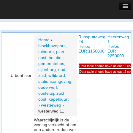
HuisX
Huis in vizier
Runxputteweg
Heerenweg
Vergelijk prijsposities - wijk
Home
›
24
1
blockhovepark,
Heiloo
Heiloo
H
Nieuws
EUR 1150000
EUR
tuindorp, plan
2250000
oost, het die,
Info
gemeentebos,
Data table should have at least 2 co
nijenburg, oud
Privacy beleid
Data table should have at least 2 co
U bent hier:
zuid, willibrord,
stationsomgeving,
Cookie beleid
oude werf,
oosterzij, zuid
oost, kapelbuurt
›
westerweg
›
westerweg 11
Waarschijnlijk is de
woning verkocht of om
een andere reden van