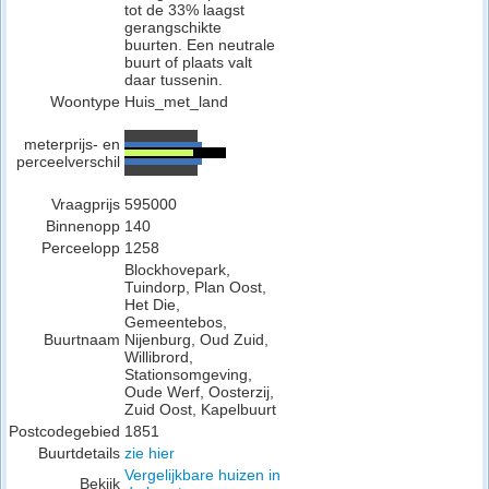
tot de 33% laagst
gerangschikte
buurten. Een neutrale
buurt of plaats valt
daar tussenin.
Woontype
Huis_met_land
meterprijs- en
perceelverschil
Vraagprijs
595000
Binnenopp
140
Perceelopp
1258
Blockhovepark,
Tuindorp, Plan Oost,
Het Die,
Gemeentebos,
Buurtnaam
Nijenburg, Oud Zuid,
Willibrord,
Stationsomgeving,
Oude Werf, Oosterzij,
Zuid Oost, Kapelbuurt
Postcodegebied
1851
Buurtdetails
zie hier
Vergelijkbare huizen in
Bekijk