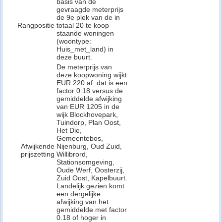
basis van de
gevraagde meterprijs
de 9e plek van de in
Rangpositie
totaal 20 te koop
staande woningen
(woontype:
Huis_met_land) in
deze buurt.
De meterprijs van
deze koopwoning wijkt
EUR 220 af: dat is een
factor 0.18 versus de
gemiddelde afwijking
van EUR 1205 in de
wijk Blockhovepark,
Tuindorp, Plan Oost,
Het Die,
Gemeentebos,
Afwijkende
Nijenburg, Oud Zuid,
prijszetting
Willibrord,
Stationsomgeving,
Oude Werf, Oosterzij,
Zuid Oost, Kapelbuurt.
Landelijk gezien komt
een dergelijke
afwijking van het
gemiddelde met factor
0.18 of hoger in