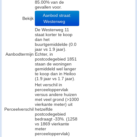
85.00% van de
gevallen voor.
Aanbod straat:
Bekijk
Westerweg
De Westerweg 11
staat korter te koop
dan het
buurtgemiddelde (0.0
jaar vs 1.9 jaar).
Aanbodtermijn
Echter, in
postcodegebied 1851
staan de woningen
gemiddeld wel langer
te koop dan in Heiloo
(1.9 jaar vs 1.7 jaar).
Het verschil in
perceeloppervlak
versus andere huizen
met veel grond (>1000
vierkante meter) uit
Perceelverschil
hetzelfde
postcodegebied
bedraagt -33%. (1258
vs 1869 vierkante
meter
perceeloppervlak)