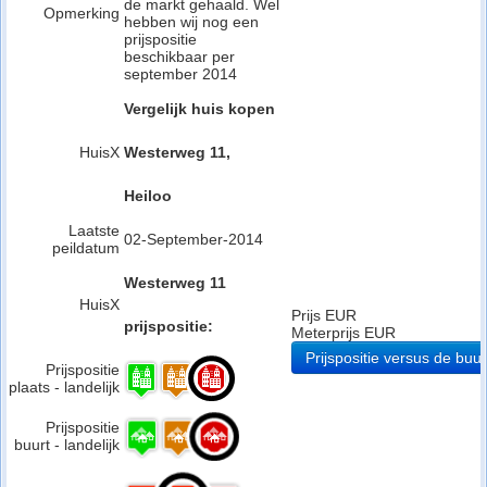
de markt gehaald. Wel
Opmerking
hebben wij nog een
prijspositie
beschikbaar per
september 2014
Vergelijk huis kopen
HuisX
Westerweg 11,
Heiloo
Laatste
02-September-2014
peildatum
Westerweg 11
HuisX
Prijs EUR
prijspositie:
Meterprijs EUR
Prijspositie versus de buur
Prijspositie
plaats - landelijk
Prijspositie
buurt - landelijk