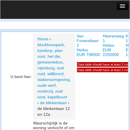
HuisX
Huis in vizier
Van
Heerenweg
K
Vergelijk prijsposities - wijk
Home
›
Foreestlaan
1
1
blockhovepark,
2
Heiloo
He
Nieuws
Heiloo
EUR
E
tuindorp, plan
EUR 798000
2250000
1
oost, het die,
Info
gemeentebos,
Data table should have at least 2 co
nijenburg, oud
Privacy beleid
Data table should have at least 2 co
zuid, willibrord,
U bent hier:
stationsomgeving,
Cookie beleid
oude werf,
oosterzij, zuid
oost, kapelbuurt
›
de blinkenlaan
›
de blinkenlaan 12
en 12a
Waarschijnlijk is de
woning verkocht of om