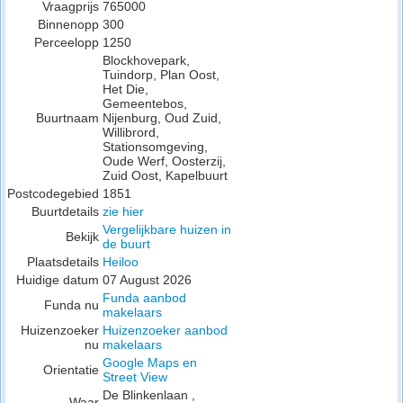
Vraagprijs
765000
Binnenopp
300
Perceelopp
1250
Blockhovepark,
Tuindorp, Plan Oost,
Het Die,
Gemeentebos,
Buurtnaam
Nijenburg, Oud Zuid,
Willibrord,
Stationsomgeving,
Oude Werf, Oosterzij,
Zuid Oost, Kapelbuurt
Postcodegebied
1851
Buurtdetails
zie hier
Vergelijkbare huizen in
Bekijk
de buurt
Plaatsdetails
Heiloo
Huidige datum
07 August 2026
Funda aanbod
Funda nu
makelaars
Huizenzoeker
Huizenzoeker aanbod
nu
makelaars
Google Maps en
Orientatie
Street View
De Blinkenlaan ,
Waar