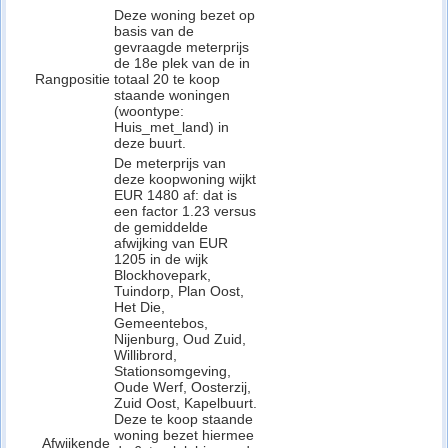
Deze woning bezet op
basis van de
gevraagde meterprijs
de 18e plek van de in
Rangpositie
totaal 20 te koop
staande woningen
(woontype:
Huis_met_land) in
deze buurt.
De meterprijs van
deze koopwoning wijkt
EUR 1480 af: dat is
een factor 1.23 versus
de gemiddelde
afwijking van EUR
1205 in de wijk
Blockhovepark,
Tuindorp, Plan Oost,
Het Die,
Gemeentebos,
Nijenburg, Oud Zuid,
Willibrord,
Stationsomgeving,
Oude Werf, Oosterzij,
Zuid Oost, Kapelbuurt.
Deze te koop staande
woning bezet hiermee
Afwijkende