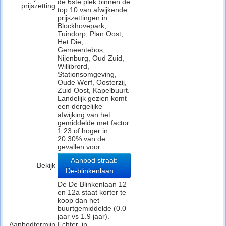
de 6ste plek binnen de
prijszetting
top 10 van afwijkende
prijszettingen in
Blockhovepark,
Tuindorp, Plan Oost,
Het Die,
Gemeentebos,
Nijenburg, Oud Zuid,
Willibrord,
Stationsomgeving,
Oude Werf, Oosterzij,
Zuid Oost, Kapelbuurt.
Landelijk gezien komt
een dergelijke
afwijking van het
gemiddelde met factor
1.23 of hoger in
20.30% van de
gevallen voor.
Aanbod straat:
Bekijk
De-blinkenlaan
De De Blinkenlaan 12
en 12a staat korter te
koop dan het
buurtgemiddelde (0.0
jaar vs 1.9 jaar).
Aanbodtermijn
Echter, in