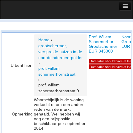
HuisX
Huis in vizier
Prof. Willem
Noord
Vergelijk prijsposities - wijk
Home
›
Schermerhor
Groot
grootschermer,
Grootschermer
EUR 
Nieuws
EUR 345000
verspreide huizen in de
noordeindermeerpolder
Info
Data table should have at lea
›
U bent hier:
Data table should have at lea
prof. willem
Privacy beleid
schermerhornstraat
›
Cookie beleid
prof. willem
schermerhornstraat 9
Waarschijnlijk is de woning
verkocht of om een andere
reden van de markt
Opmerking
gehaald. Wel hebben wij
nog een prijspositie
beschikbaar per september
2014