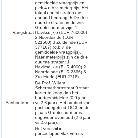
gemiddelde vraagprijs en
plek 4 o.b.v. meterprijs. Het
totaal aantal straten met
aanbod bedraagt 5.De drie
duurste straten in de wijk
Grootschermer zijn: 1
Rangstraat
Haviksdijkje (EUR 760000)
2 Noordeinde (EUR
521500) 3 Zuideinde (EUR
377167) (o.b.v. de
gemiddelde vraagprijs).
Naar meterprijs zijn de drie
duurste straten: 1
Haviksdijkje (EUR 4000) 2
Noordeinde (EUR 2866) 3
Zuideinde (EUR 2716).
De Prof. Willem
Schermerhornstraat 9 staat
korter te koop dan het
buurtgemiddelde (0.0 jaar
Aanbodtermijn
vs 2.6 jaar). Het aanbod van
postcodegebied 1843 en de
plaats Grootschermer is
ongeveer even oud (2.6 jaar
vs 2.6 jaar).
Het verschil in
perceeloppervlak versus