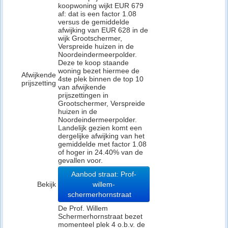
koopwoning wijkt EUR 679
af: dat is een factor 1.08
versus de gemiddelde
afwijking van EUR 628 in de
wijk Grootschermer,
Verspreide huizen in de
Noordeindermeerpolder.
Deze te koop staande
woning bezet hiermee de
Afwijkende
4ste plek binnen de top 10
prijszetting
van afwijkende
prijszettingen in
Grootschermer, Verspreide
huizen in de
Noordeindermeerpolder.
Landelijk gezien komt een
dergelijke afwijking van het
gemiddelde met factor 1.08
of hoger in 24.40% van de
gevallen voor.
Aanbod straat: Prof-
Bekijk
willem-
schermerhornstraat
De Prof. Willem
Schermerhornstraat bezet
momenteel plek 4 o.b.v. de