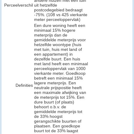
andere huizen met een tuin
Perceelverschil
uit hetzelfde
postcodegebied bedraagt
-75%. (108 vs 425 vierkante
meter perceeloppervlak)
Een dure woning heeft een
minimaal 15% hogere
meterprijs dan de
gemiddelde meterprijs voor
hetzelfde woontype (huis
met tuin, huis met land of
een appartement) in
dezelfde buurt. Een huis
met land heeft een minimaal
perceeloppervlak van 1000
vierkante meter. Goedkoop
betreft een minimaal 15%
lagere meterprijs. Een
Definities
neutrale prijspositie heeft
een maximale afwijking van
de meterprijs tot 15%. Een
dure buurt (of plaats)
behoort o.b.v. de
gemiddelde meterprijs tot
de 33% hoogst
gerangschikte buurten of
plaatsen. Een goedkope
buurt tot de 33% laagst