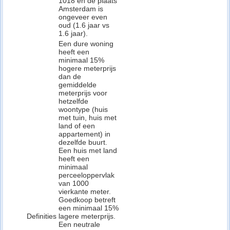
1018 en de plaats
Amsterdam is
ongeveer even
oud (1.6 jaar vs
1.6 jaar).
Een dure woning
heeft een
minimaal 15%
hogere meterprijs
dan de
gemiddelde
meterprijs voor
hetzelfde
woontype (huis
met tuin, huis met
land of een
appartement) in
dezelfde buurt.
Een huis met land
heeft een
minimaal
perceeloppervlak
van 1000
vierkante meter.
Goedkoop betreft
een minimaal 15%
Definities
lagere meterprijs.
Een neutrale