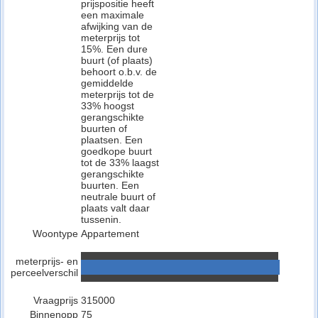
prijspositie heeft
een maximale
afwijking van de
meterprijs tot
15%. Een dure
buurt (of plaats)
behoort o.b.v. de
gemiddelde
meterprijs tot de
33% hoogst
gerangschikte
buurten of
plaatsen. Een
goedkope buurt
tot de 33% laagst
gerangschikte
buurten. Een
neutrale buurt of
plaats valt daar
tussenin.
Woontype
Appartement
meterprijs- en
perceelverschil
Vraagprijs
315000
Binnenopp
75