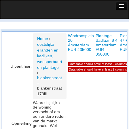
HuisX
Huis in vizier
Windroosplein
Plantage
Plan
Vergelijk prijsposities - wijk
Home
›
20
Badlaan 8 4
47 +
oostelijke
Amsterdam
Amsterdam
Ams
Nieuws
EUR 435000
EUR
EUR
eilanden en
350000
kadijken,
Info
weesperbuurt
Data table should have at least 2 columns
U bent hier:
en plantage
Privacy beleid
Data table should have at least 2 columns
›
blankenstraat
Cookie beleid
›
blankenstraat
173iii
Waarschijnlijk is
de woning
verkocht of om
een andere reden
van de markt
Opmerking
gehaald. Wel