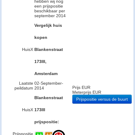
hebben wij nog
een prijspositie
beschikbaar per
september 2014
Vergelijk huis
kopen
HuisX
Blankenstraat
173III,
Amsterdam
Laatste
02-September-
Prijs EUR
peildatum
2014
Meterprijs EUR
Blankenstraat
Prijspositie versus de buurt
HuisX
173III
prijspositie:
Prijspositie