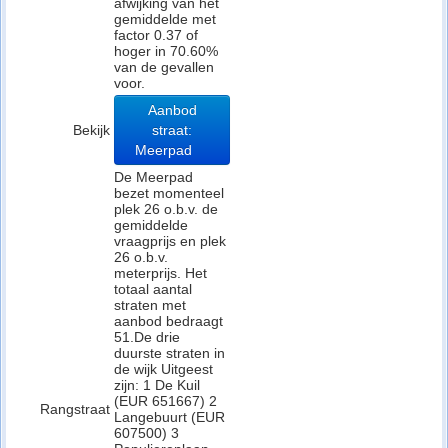
afwijking van het
gemiddelde met
factor 0.37 of
hoger in 70.60%
van de gevallen
voor.
Aanbod
Bekijk
straat:
Meerpad
De Meerpad
bezet momenteel
plek 26 o.b.v. de
gemiddelde
vraagprijs en plek
26 o.b.v.
meterprijs. Het
totaal aantal
straten met
aanbod bedraagt
51.De drie
duurste straten in
de wijk Uitgeest
zijn: 1 De Kuil
(EUR 651667) 2
Rangstraat
Langebuurt (EUR
607500) 3