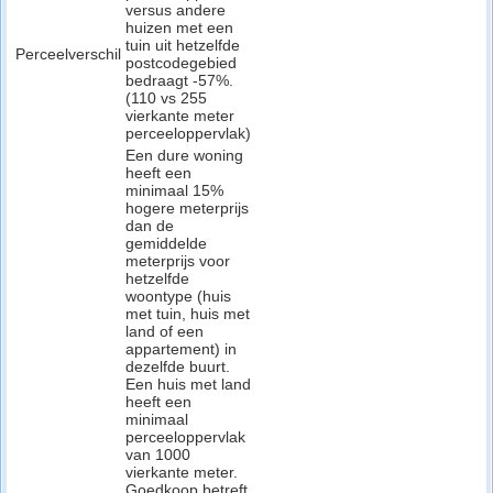
versus andere
huizen met een
tuin uit hetzelfde
Perceelverschil
postcodegebied
bedraagt -57%.
(110 vs 255
vierkante meter
perceeloppervlak)
Een dure woning
heeft een
minimaal 15%
hogere meterprijs
dan de
gemiddelde
meterprijs voor
hetzelfde
woontype (huis
met tuin, huis met
land of een
appartement) in
dezelfde buurt.
Een huis met land
heeft een
minimaal
perceeloppervlak
van 1000
vierkante meter.
Goedkoop betreft