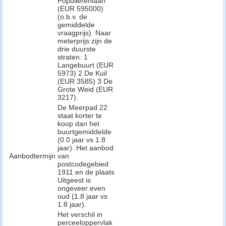
Populierenlaan
(EUR 595000)
(o.b.v. de
gemiddelde
vraagprijs). Naar
meterprijs zijn de
drie duurste
straten: 1
Langebuurt (EUR
5973) 2 De Kuil
(EUR 3585) 3 De
Grote Weid (EUR
3217).
De Meerpad 22
staat korter te
koop dan het
buurtgemiddelde
(0.0 jaar vs 1.8
jaar). Het aanbod
Aanbodtermijn
van
postcodegebied
1911 en de plaats
Uitgeest is
ongeveer even
oud (1.8 jaar vs
1.8 jaar).
Het verschil in
perceeloppervlak