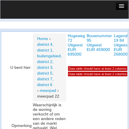
HuisX
Huis in vizier
Hogeweg
Bouwnummer
Lagendi
Vergelijk prijsposities - wijk
Home
›
72
95
19 84
district 4,
Uitgeest
Uitgeest
Uitgeest
Nieuws
EUR
EUR 459000
EUR
district 1,
695000
268000
buitengebied,
Info
district 2,
U bent hier:
district 3,
Data table should have at least 2 columns
Privacy beleid
district 5,
Data table should have at least 2 columns
district 7,
Cookie beleid
district 6
›
meerpad
›
meerpad 22
Waarschijnlijk is
de woning
verkocht of om
een andere reden
van de markt
Opmerking
gehaald. Wel