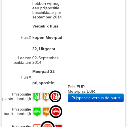
hebben wij nog
een prijspositie
beschikbaar per
september 2014
Vergelijk huis
HuisX
kopen Meerpad
22, Uitgeest
Laatste
02-September-
peildatum
2014
Meerpad 22
HuisX
prijspositie:
Prijs EUR
Meterprijs EUR
Prijspositie
Prijspositie versus de buurt
plaats - landelijk
Prijspositie
buurt - landelijk
Prijspositie