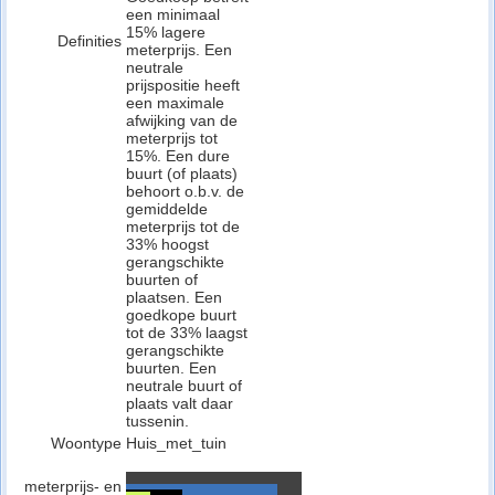
een minimaal
15% lagere
Definities
meterprijs. Een
neutrale
prijspositie heeft
een maximale
afwijking van de
meterprijs tot
15%. Een dure
buurt (of plaats)
behoort o.b.v. de
gemiddelde
meterprijs tot de
33% hoogst
gerangschikte
buurten of
plaatsen. Een
goedkope buurt
tot de 33% laagst
gerangschikte
buurten. Een
neutrale buurt of
plaats valt daar
tussenin.
Woontype
Huis_met_tuin
meterprijs- en