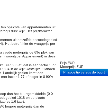
d ten opzichte van appartementen uit
rprijs dure wijk. Het prijskarakter
tementen uit hetzelfde postcodegebied
 Het betreft hier de vraagprijs per
vraagde meterprijs de 69e plek van
gen (woontype: Appartement) in deze
Prijs EUR
t EUR 893 af: dat is een factor 1.77
Meterprijs EUR
 504 in de wijk Oostelijke Eilanden
Prijspositie versus de buurt
. Landelijk gezien komt een
e met factor 1.77 of hoger in 8.90%
 koop dan het buurtgemiddelde (0.0
tcodegebied 1018 en de plaats
ar vs 1.6 jaar).
5% hogere meterprijs dan de