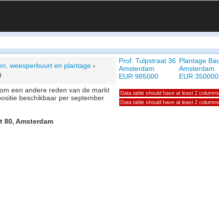
Prof. Tulpstraat 36
Plantage Bad
ken, weesperbuurt en plantage
›
Amsterdam
Amsterdam
0
EUR 985000
EUR 350000
of om een andere reden van de markt
Data table should have at least 2 columns
positie beschikbaar per september
Data table should have at least 2 columns
at 80, Amsterdam