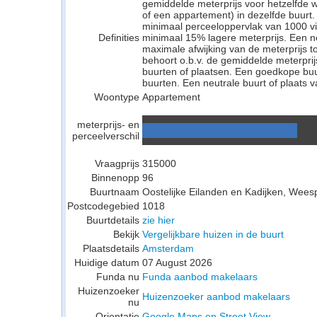
gemiddelde meterprijs voor hetzelfde w
of een appartement) in dezelfde buurt.
minimaal perceeloppervlak van 1000 v
Definities
minimaal 15% lagere meterprijs. Een neu
maximale afwijking van de meterprijs to
behoort o.b.v. de gemiddelde meterpri
buurten of plaatsen. Een goedkope buu
buurten. Een neutrale buurt of plaats v
Woontype
Appartement
meterprijs- en
perceelverschil
Vraagprijs
315000
Binnenopp
96
Buurtnaam
Oostelijke Eilanden en Kadijken, Wees
Postcodegebied
1018
Buurtdetails
zie hier
Bekijk
Vergelijkbare huizen in de buurt
Plaatsdetails
Amsterdam
Huidige datum
07 August 2026
Funda nu
Funda aanbod makelaars
Huizenzoeker
Huizenzoeker aanbod makelaars
nu
Orientatie
Google Maps en Street View