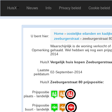
HuisX
Nieuws
Info
Privacy beleid
Cookie beleid
Home
›
oostelijke eilanden en kadij
U bent hier:
zeeburgerstraat
›
zeeburgerstraat 8
Waarschijnlijk is de woning verkocht 
Opmerking
gehaald. Wel hebben wij nog een prijs
2014
HuisX
Vergelijk huis kopen Zeeburgerstra
Laatste
02-September-2014
peildatum
HuisX
Zeeburgerstraat 80 prijspositie:
Prijspositie
plaats - landelijk
Prijspositie
buurt - landelijk