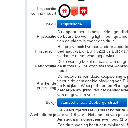
Prijspositie
woning - buurt
Bekijk
Prijshistorie
Dit appartement is bescheiden geprijs
Prijspositie
de buurt. De woning ligt in een qua mete
van de plaats is eveneens duur.
Het prijsverschil versus andere appar
Prijsverschil
bedraagt -21% (EUR 3281 vs EUR 4174).
vierkante meter woonoppervlak.
Deze woning bezet op basis van de ge
Rangpositie
de in totaal 71 te koop staande wonin
buurt.
De meterprijs van deze koopwoning wijk
versus de gemiddelde afwijking van EUR
Afwijkende
en Kadijken, Weesperbuurt en Plantage
prijszetting
dergelijke afwijking van het gemiddeld
van de gevallen voor.
Bekijk
Aanbod straat: Zeeburgerstraat
De Zeeburgerstraat 80 staat korter te
Aanbodtermijn
jaar vs 1.6 jaar). Het aanbod van pos
Amsterdam is ongeveer even oud (1.6 ja
Een dure woning heeft een minimaal 1