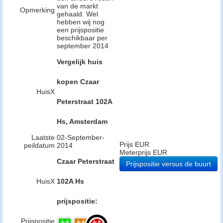
van de markt
Opmerking
gehaald. Wel
hebben wij nog
een prijspositie
beschikbaar per
september 2014
Vergelijk huis
kopen Czaar
HuisX
Peterstraat 102A
Hs, Amsterdam
Laatste
02-September-
Prijs EUR
peildatum
2014
Meterprijs EUR
Czaar Peterstraat
Prijspositie versus de buurt
HuisX
102A Hs
prijspositie:
Prijspositie