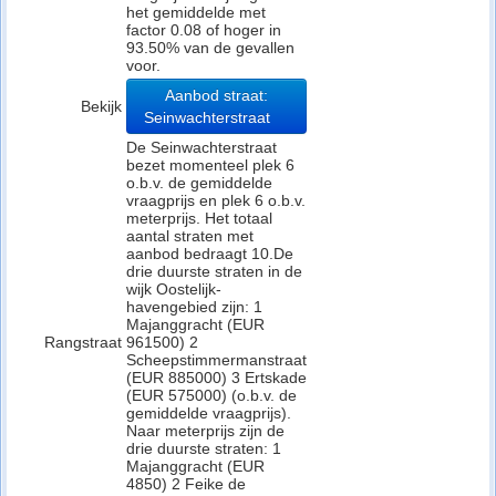
het gemiddelde met
factor 0.08 of hoger in
93.50% van de gevallen
voor.
Aanbod straat:
Bekijk
Seinwachterstraat
De Seinwachterstraat
bezet momenteel plek 6
o.b.v. de gemiddelde
vraagprijs en plek 6 o.b.v.
meterprijs. Het totaal
aantal straten met
aanbod bedraagt 10.De
drie duurste straten in de
wijk Oostelijk-
havengebied zijn: 1
Majanggracht (EUR
Rangstraat
961500) 2
Scheepstimmermanstraat
(EUR 885000) 3 Ertskade
(EUR 575000) (o.b.v. de
gemiddelde vraagprijs).
Naar meterprijs zijn de
drie duurste straten: 1
Majanggracht (EUR
4850) 2 Feike de