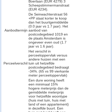
Boerlaan (EUR 4279) 3
Scheepstimmermanstraat
(EUR 4234).
De Seinwachterstraat 56
+PP staat korter te koop
dan het buurtgemiddelde
(0.0 jaar vs 1.7 jaar). Het
Aanbodtermijn
aanbod van
postcodegebied 1019 en
de plaats Amsterdam is
ongeveer even oud (1.7
jaar vs 1.6 jaar).
Het verschil in
perceeloppervlak versus
andere huizen met een
Perceelverschil
tuin uit hetzelfde
postcodegebied bedraagt
-34%. (65 vs 99 vierkante
meter perceeloppervlak)
Een dure woning heeft
een minimaal 15%
hogere meterprijs dan de
gemiddelde meterprijs
voor hetzelfde woontype
(huis met tuin, huis met
land of een appartement)
in dezelfde buurt. Een