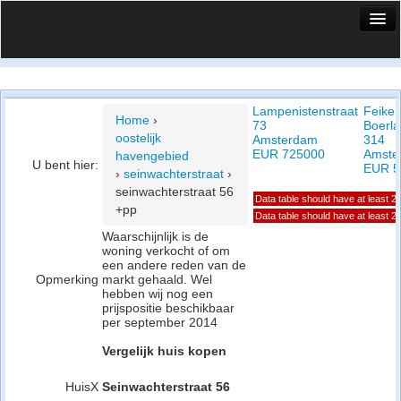
HuisX
Huis in vizier
Lampenistenstraat
Feike 
Vergelijk prijsposities - wijk
Home
›
73
Boerl
oostelijk
Amsterdam
314
Nieuws
EUR 725000
Amste
havengebied
U bent hier:
EUR 5
›
seinwachterstraat
›
Info
seinwachterstraat 56
Data table should have at least 2
+pp
Privacy beleid
Data table should have at least 2
Waarschijnlijk is de
woning verkocht of om
Cookie beleid
een andere reden van de
Opmerking
markt gehaald. Wel
hebben wij nog een
prijspositie beschikbaar
per september 2014
Vergelijk huis kopen
HuisX
Seinwachterstraat 56