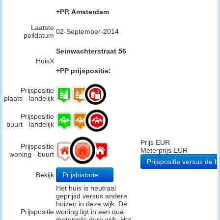
+PP, Amsterdam
Laatste
02-September-2014
peildatum
Seinwachterstraat 56
HuisX
+PP prijspositie:
Prijspositie
plaats - landelijk
Prijspositie
buurt - landelijk
Prijs EUR
Prijspositie
Meterprijs EUR
woning - buurt
Prijspositie versus de b
Bekijk
Prijshistorie
Het huis is neutraal
geprijsd versus andere
huizen in deze wijk. De
Prijspositie
woning ligt in een qua
meterprijs dure wijk. Het