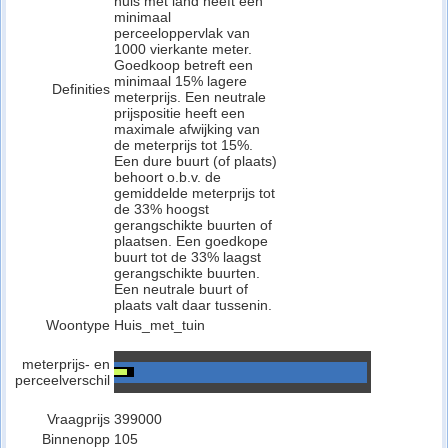
huis met land heeft een
minimaal
perceeloppervlak van
1000 vierkante meter.
Goedkoop betreft een
minimaal 15% lagere
Definities
meterprijs. Een neutrale
prijspositie heeft een
maximale afwijking van
de meterprijs tot 15%.
Een dure buurt (of plaats)
behoort o.b.v. de
gemiddelde meterprijs tot
de 33% hoogst
gerangschikte buurten of
plaatsen. Een goedkope
buurt tot de 33% laagst
gerangschikte buurten.
Een neutrale buurt of
plaats valt daar tussenin.
Woontype
Huis_met_tuin
meterprijs- en
perceelverschil
Vraagprijs
399000
Binnenopp
105