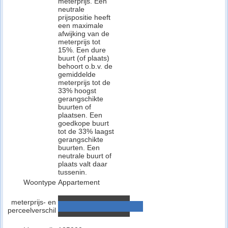
meterprijs. Een
neutrale
prijspositie heeft
een maximale
afwijking van de
meterprijs tot
15%. Een dure
buurt (of plaats)
behoort o.b.v. de
gemiddelde
meterprijs tot de
33% hoogst
gerangschikte
buurten of
plaatsen. Een
goedkope buurt
tot de 33% laagst
gerangschikte
buurten. Een
neutrale buurt of
plaats valt daar
tussenin.
Woontype
Appartement
meterprijs- en
perceelverschil