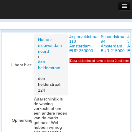
HuisX
Huis in vizier
Jisperveldstraat
Schoorlstraat
Ji
Vergelijk prijsposities - wijk
Home
›
118
94
34
nieuwendam-
Amsterdam
Amsterdam
A
Nieuws
EUR 250000
EUR 215000
E
noord
›
Info
Data table should have at least 2 columns
den
U bent hier:
helderstraat
Privacy beleid
›
den
Cookie beleid
helderstraat
124
Waarschijnlijk is
de woning
verkocht of om
een andere reden
van de markt
Opmerking
gehaald. Wel
hebben wij nog