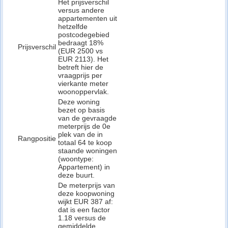
Het prijsverschil
versus andere
appartementen uit
hetzelfde
postcodegebied
bedraagt 18%
Prijsverschil
(EUR 2500 vs
EUR 2113). Het
betreft hier de
vraagprijs per
vierkante meter
woonoppervlak.
Deze woning
bezet op basis
van de gevraagde
meterprijs de 0e
plek van de in
Rangpositie
totaal 64 te koop
staande woningen
(woontype:
Appartement) in
deze buurt.
De meterprijs van
deze koopwoning
wijkt EUR 387 af:
dat is een factor
1.18 versus de
gemiddelde