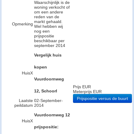
Waarschijnlijk is de
woning verkocht of
om een andere
reden van de
markt gehaald.
Opmerking
Wel hebben wij
nog een
prijspositie
beschikbaar per
september 2014
Vergelijk huis
kopen
HuisX
Vuurdoornweg
Prijs EUR
12, Schoorl
Meterprijs EUR
Prijspositie versus de buurt
Laatste
02-September-
peildatum
2014
Vuurdoornweg 12
HuisX
prijspositie: