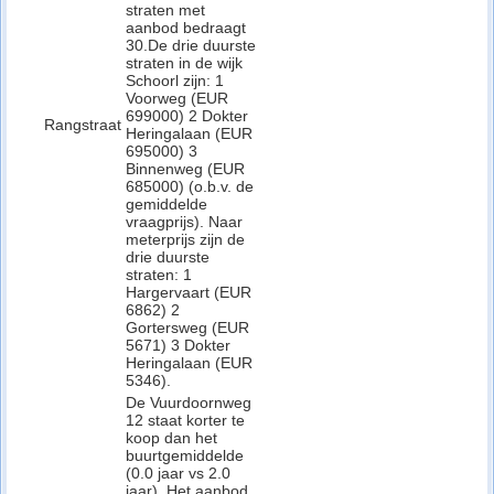
straten met
aanbod bedraagt
30.De drie duurste
straten in de wijk
Schoorl zijn: 1
Voorweg (EUR
699000) 2 Dokter
Rangstraat
Heringalaan (EUR
695000) 3
Binnenweg (EUR
685000) (o.b.v. de
gemiddelde
vraagprijs). Naar
meterprijs zijn de
drie duurste
straten: 1
Hargervaart (EUR
6862) 2
Gortersweg (EUR
5671) 3 Dokter
Heringalaan (EUR
5346).
De Vuurdoornweg
12 staat korter te
koop dan het
buurtgemiddelde
(0.0 jaar vs 2.0
jaar). Het aanbod