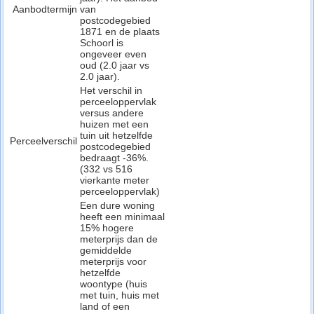
Aanbodtermijn
van
postcodegebied
1871 en de plaats
Schoorl is
ongeveer even
oud (2.0 jaar vs
2.0 jaar).
Het verschil in
perceeloppervlak
versus andere
huizen met een
tuin uit hetzelfde
Perceelverschil
postcodegebied
bedraagt -36%.
(332 vs 516
vierkante meter
perceeloppervlak)
Een dure woning
heeft een minimaal
15% hogere
meterprijs dan de
gemiddelde
meterprijs voor
hetzelfde
woontype (huis
met tuin, huis met
land of een