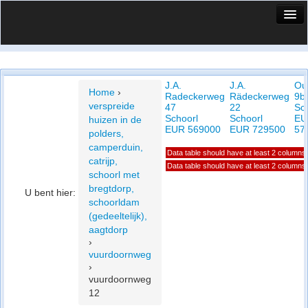
HuisX
Huis in vizier
J.A.
J.A.
Ou
Vergelijk prijsposities - wijk
Home
›
Radeckerweg
Rädeckerweg
9b
verspreide
47
22
Sc
Nieuws
Schoorl
Schoorl
EU
huizen in de
EUR 569000
EUR 729500
57
polders,
Info
camperduin,
Data table should have at least 2 columns
catrijp,
Privacy beleid
Data table should have at least 2 columns
schoorl met
bregtdorp,
U bent hier:
Cookie beleid
schoorldam
(gedeeltelijk),
aagtdorp
›
vuurdoornweg
›
vuurdoornweg
12