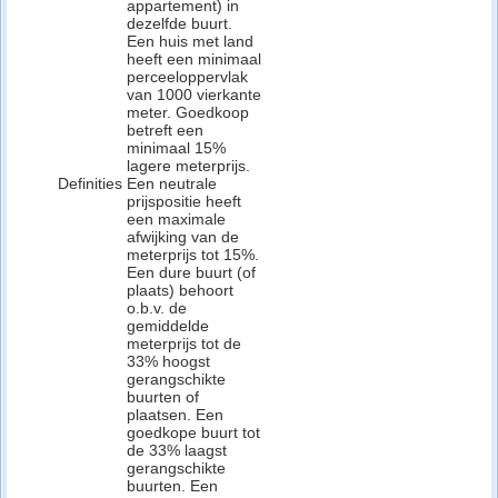
appartement) in
dezelfde buurt.
Een huis met land
heeft een minimaal
perceeloppervlak
van 1000 vierkante
meter. Goedkoop
betreft een
minimaal 15%
lagere meterprijs.
Definities
Een neutrale
prijspositie heeft
een maximale
afwijking van de
meterprijs tot 15%.
Een dure buurt (of
plaats) behoort
o.b.v. de
gemiddelde
meterprijs tot de
33% hoogst
gerangschikte
buurten of
plaatsen. Een
goedkope buurt tot
de 33% laagst
gerangschikte
buurten. Een