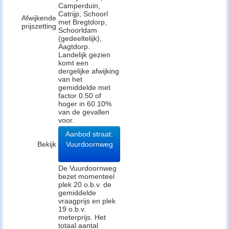
Camperduin,
Catrijp, Schoorl
Afwijkende
met Bregtdorp,
prijszetting
Schoorldam
(gedeeltelijk),
Aagtdorp.
Landelijk gezien
komt een
dergelijke afwijking
van het
gemiddelde met
factor 0.50 of
hoger in 60.10%
van de gevallen
voor.
Aanbod straat:
Bekijk
Vuurdoornweg
De Vuurdoornweg
bezet momenteel
plek 20 o.b.v. de
gemiddelde
vraagprijs en plek
19 o.b.v.
meterprijs. Het
totaal aantal