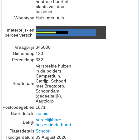
neutrale buurt of
plaats valt daar
tussenin.
Woontype
Huis_met_tuin
meterprijs- en
perceelverschil
Vraagprijs
345000
Binnenopp
120
Perceelopp
332
Verspreide huizen
in de polders,
Camperduin,
Catrijp, Schoorl
Buurtnaam
met Bregtdorp,
Schoorldam
(gedeeltelijk),
Aagtdorp
Postcodegebied
1871
Buurtdetails
zie hier
Vergelijkbare
Bekijk
huizen in de buurt
Plaatsdetails
Schoorl
Huidige datum
09 August 2026