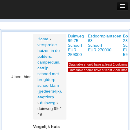
HuisX
Huis in vizier
Duinweg
Esdoornplantsoen
Bos
Vergelijk prijsposities - wijk
Home
›
99 75
63
23
verspreide
Schoorl
Schoorl
Sch
Nieuws
EUR
EUR 270000
EU
huizen in de
259000
598
polders,
Info
camperduin,
Data table should have at least 2 columns
catrijp,
Privacy beleid
Data table should have at least 2 columns
schoorl met
U bent hier:
bregtdorp,
Cookie beleid
schoorldam
(gedeeltelijk),
aagtdorp
›
duinweg
›
duinweg 99 *
49
Vergelijk huis