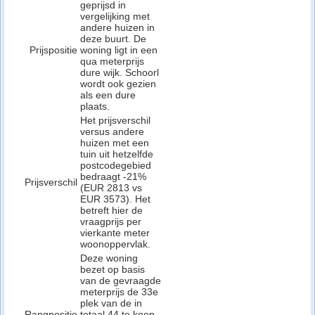
geprijsd in
vergelijking met
andere huizen in
deze buurt. De
Prijspositie
woning ligt in een
qua meterprijs
dure wijk. Schoorl
wordt ook gezien
als een dure
plaats.
Het prijsverschil
versus andere
huizen met een
tuin uit hetzelfde
postcodegebied
bedraagt -21%
Prijsverschil
(EUR 2813 vs
EUR 3573). Het
betreft hier de
vraagprijs per
vierkante meter
woonoppervlak.
Deze woning
bezet op basis
van de gevraagde
meterprijs de 33e
plek van de in
Rangpositie
totaal 44 te koop