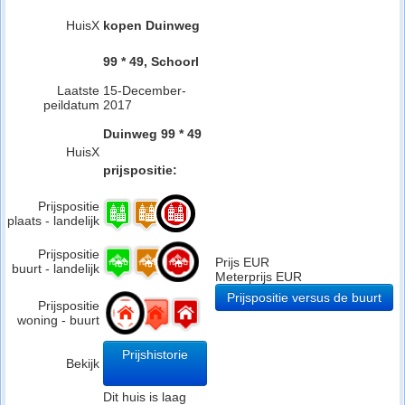
HuisX
kopen Duinweg
99 * 49, Schoorl
Laatste
15-December-
peildatum
2017
Duinweg 99 * 49
HuisX
prijspositie:
Prijspositie
plaats - landelijk
Prijspositie
Prijs EUR
buurt - landelijk
Meterprijs EUR
Prijspositie versus de buurt
Prijspositie
woning - buurt
Prijshistorie
Bekijk
Dit huis is laag