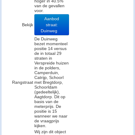
hoger in 40.5%
van de gevallen
voor.
Aanbod
Bekijk
straat:
Duinweg
De Duinweg
bezet momenteel
positie 14 versus
de in totaal 29
straten in
Verspreide huizen
in de polders,
Camperduin,
Catrijp, Schoorl
Rangstraat
met Bregtdorp,
Schoorldam
(gedeeltelijk),
Aagtdorp. Dit op
basis van de
meterprijs. De
positie is 15
wanneer we naar
de vraagprijs
kijken.
Wij zijn dit object