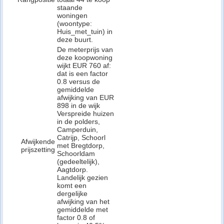
staande
woningen
(woontype:
Huis_met_tuin) in
deze buurt.
De meterprijs van
deze koopwoning
wijkt EUR 760 af:
dat is een factor
0.8 versus de
gemiddelde
afwijking van EUR
898 in de wijk
Verspreide huizen
in de polders,
Camperduin,
Catrijp, Schoorl
Afwijkende
met Bregtdorp,
prijszetting
Schoorldam
(gedeeltelijk),
Aagtdorp.
Landelijk gezien
komt een
dergelijke
afwijking van het
gemiddelde met
factor 0.8 of