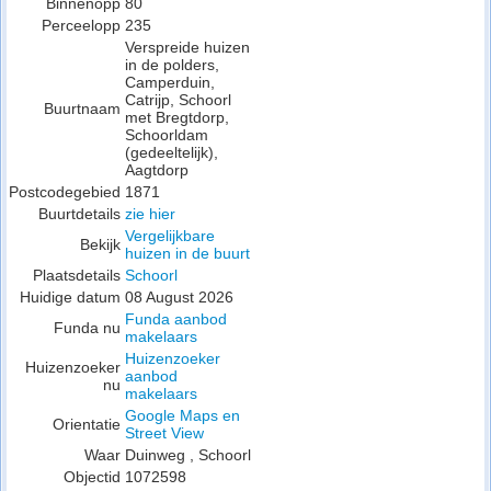
Binnenopp
80
Perceelopp
235
Verspreide huizen
in de polders,
Camperduin,
Catrijp, Schoorl
Buurtnaam
met Bregtdorp,
Schoorldam
(gedeeltelijk),
Aagtdorp
Postcodegebied
1871
Buurtdetails
zie hier
Vergelijkbare
Bekijk
huizen in de buurt
Plaatsdetails
Schoorl
Huidige datum
08 August 2026
Funda aanbod
Funda nu
makelaars
Huizenzoeker
Huizenzoeker
aanbod
nu
makelaars
Google Maps en
Orientatie
Street View
Waar
Duinweg , Schoorl
Objectid
1072598