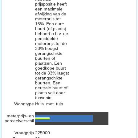
prijspositie heeft
een maximale
afwijking van de
meterprijs tot
15%. Een dure
buurt (of plaats)
behoort o.b.v. de
gemiddelde
meterprijs tot de
33% hoogst
gerangschikte
buurten of
plaatsen. Een
goedkope buurt
tot de 33% laagst
gerangschikte
buurten. Een
neutrale buurt of
plaats valt daar
tussenin.
Woontype
Huis_met_tuin
meterprijs- en
perceelverschil
Vraagprijs
225000