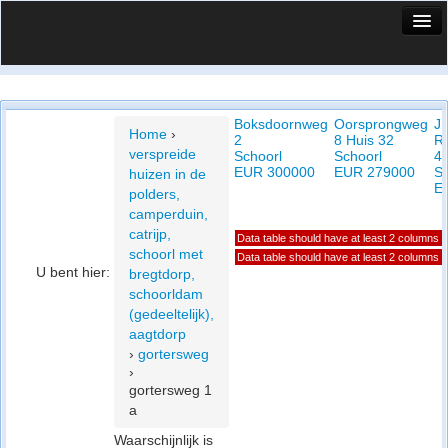
HuisX
Huis in vizier
Boksdoornweg
Oorsprongweg
J.
Vergelijk prijsposities - wijk
Home
›
2
8 Huis 32
R
verspreide
Schoorl
Schoorl
4
Nieuws
EUR 300000
EUR 279000
Sc
huizen in de
E
polders,
Info
camperduin,
catrijp,
Data table should have at least 2 columns
Privacy beleid
schoorl met
Data table should have at least 2 columns
U bent hier:
bregtdorp,
Cookie beleid
schoorldam
(gedeeltelijk),
aagtdorp
›
gortersweg
›
gortersweg 1
a
Waarschijnlijk is