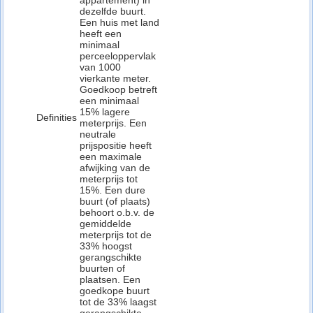
appartement) in
dezelfde buurt.
Een huis met land
heeft een
minimaal
perceeloppervlak
van 1000
vierkante meter.
Goedkoop betreft
een minimaal
15% lagere
Definities
meterprijs. Een
neutrale
prijspositie heeft
een maximale
afwijking van de
meterprijs tot
15%. Een dure
buurt (of plaats)
behoort o.b.v. de
gemiddelde
meterprijs tot de
33% hoogst
gerangschikte
buurten of
plaatsen. Een
goedkope buurt
tot de 33% laagst