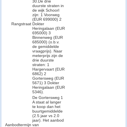
30.De drie
duurste straten in
de wijk Schoorl
zijn: 1 Voorweg
(EUR 699000) 2
Rangstraat
Dokter
Heringalaan (EUR
695000) 3
Binnenweg (EUR
685000) (o.b.v.
de gemiddelde
vraagprijs). Naar
meterprijs zijn de
drie duurste
straten: 1
Hargervaart (EUR
6862) 2
Gortersweg (EUR
5671) 3 Dokter
Heringalaan (EUR
5346).
De Gortersweg 1
A staat al langer
te koop dan het
buurtgemiddelde
(2.5 jaar vs 2.0
jaar). Het aanbod
Aanbodtermijn
van