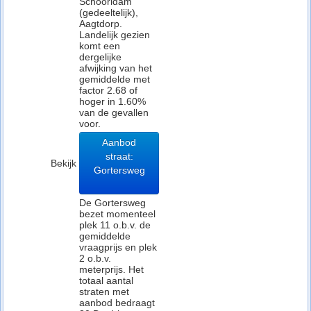
Schoorldam
(gedeeltelijk),
Aagtdorp.
Landelijk gezien
komt een
dergelijke
afwijking van het
gemiddelde met
factor 2.68 of
hoger in 1.60%
van de gevallen
voor.
Aanbod
straat:
Bekijk
Gortersweg
De Gortersweg
bezet momenteel
plek 11 o.b.v. de
gemiddelde
vraagprijs en plek
2 o.b.v.
meterprijs. Het
totaal aantal
straten met
aanbod bedraagt