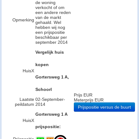
de woning
verkocht of om
een andere reden
van de markt
Opmerking
gehaald. Wel
hebben wij nog
een prijspositie
beschikbaar per
september 2014
Vergelijk huis
kopen
HuisX
Gortersweg 1 A,
Schoorl
Prijs EUR
Laatste
02-September-
Meterprijs EUR
peildatum
2014
Prijspositie versus de buurt
Gortersweg 1 A
HuisX
prijspositie: