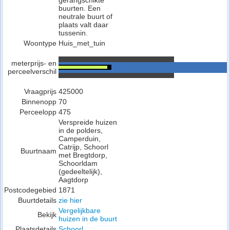
gerangschikte
buurten. Een
neutrale buurt of
plaats valt daar
tussenin.
Woontype
Huis_met_tuin
meterprijs- en
perceelverschil
Vraagprijs
425000
Binnenopp
70
Perceelopp
475
Verspreide huizen
in de polders,
Camperduin,
Catrijp, Schoorl
Buurtnaam
met Bregtdorp,
Schoorldam
(gedeeltelijk),
Aagtdorp
Postcodegebied
1871
Buurtdetails
zie hier
Vergelijkbare
Bekijk
huizen in de buurt
Plaatsdetails
Schoorl