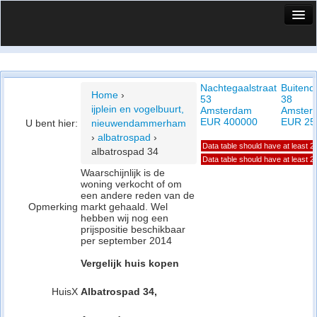
HuisX
Huis in vizier
Nachtegaalstraat
Buitendr
Vergelijk prijsposities - wijk
Home
›
53
38
ijplein en vogelbuurt,
Amsterdam
Amster
Nieuws
EUR 400000
EUR 25
U bent hier:
nieuwendammerham
›
albatrospad
›
Info
Data table should have at least 
albatrospad 34
Data table should have at least 
Privacy beleid
Waarschijnlijk is de
woning verkocht of om
een andere reden van de
Cookie beleid
Opmerking
markt gehaald. Wel
hebben wij nog een
prijspositie beschikbaar
per september 2014
Vergelijk huis kopen
HuisX
Albatrospad 34,