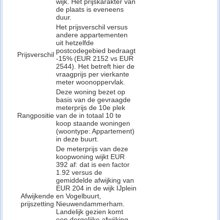
wijk. Het prijskarakter van
de plaats is eveneens
duur.
Het prijsverschil versus
andere appartementen
uit hetzelfde
postcodegebied bedraagt
Prijsverschil
-15% (EUR 2152 vs EUR
2544). Het betreft hier de
vraagprijs per vierkante
meter woonoppervlak.
Deze woning bezet op
basis van de gevraagde
meterprijs de 10e plek
Rangpositie
van de in totaal 10 te
koop staande woningen
(woontype: Appartement)
in deze buurt.
De meterprijs van deze
koopwoning wijkt EUR
392 af: dat is een factor
1.92 versus de
gemiddelde afwijking van
EUR 204 in de wijk IJplein
Afwijkende
en Vogelbuurt,
prijszetting
Nieuwendammerham.
Landelijk gezien komt
een dergelijke afwijking