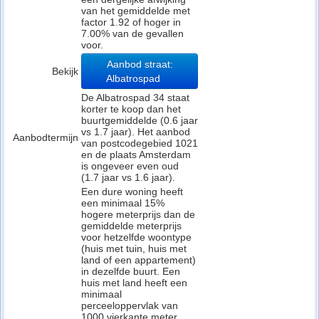
van het gemiddelde met
factor 1.92 of hoger in
7.00% van de gevallen
voor.
Aanbod straat:
Bekijk
Albatrospad
De Albatrospad 34 staat
korter te koop dan het
buurtgemiddelde (0.6 jaar
vs 1.7 jaar). Het aanbod
Aanbodtermijn
van postcodegebied 1021
en de plaats Amsterdam
is ongeveer even oud
(1.7 jaar vs 1.6 jaar).
Een dure woning heeft
een minimaal 15%
hogere meterprijs dan de
gemiddelde meterprijs
voor hetzelfde woontype
(huis met tuin, huis met
land of een appartement)
in dezelfde buurt. Een
huis met land heeft een
minimaal
perceeloppervlak van
1000 vierkante meter.