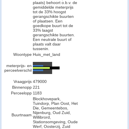
plaats) behoort o.b.v. de
gemiddelde meterprijs
tot de 33% hoogst
gerangschikte buurten
of plaatsen. Een
goedkope buurt tot de
33% laagst
gerangschikte buurten.
Een neutrale buurt of
plaats valt daar
tussenin.
Woontype
Huis_met_land
meterprijs- en
perceelverschil
Vraagprijs
479000
Binnenopp
221
Perceelopp
1183
Blockhovepark,
Tuindorp, Plan Oost, Het
Die, Gemeentebos,
Nijenburg, Oud Zuid,
Buurtnaam
Willibrord,
Stationsomgeving, Oude
Werf, Oosterzij, Zuid