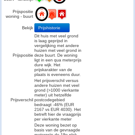
Prijspositie
woning - buurt
Bekijk
Prijshistorie
Dit huis met veel grond
is laag geprijsd in
vergelijking met andere
huizen met veel grond in
Prijspositie
deze buurt. De woning
ligt in een qua meterprijs
dure wijk. Het
prijskarakter van de
plaats is eveneens duur.
Het prijsverschil versus
andere huizen met veel
grond (>1000 vierkante
meter) uit hetzelfde
Prijsverschil
postcodegebied
bedraagt -46% (EUR
2167 vs EUR 4030). Het
betreft hier de vraagprijs
per vierkante meter
Deze woning bezet op
basis van de gevraagde
meterprijs de 19e plek