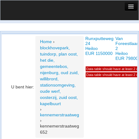
HuisX
Huis in vizier
Runxputteweg
Van
Vergelijk prijsposities - wijk
Home
›
24
Foreestlaan
blockhovepark,
Heiloo
2
Nieuws
EUR 1150000
Heiloo
tuindorp, plan oost,
EUR 79800
het die,
Info
gemeentebos,
Data table should have at least 2 
nijenburg, oud zuid,
Privacy beleid
Data table should have at least 2 
willibrord,
stationsomgeving,
U bent hier:
Cookie beleid
oude werf,
oosterzij, zuid oost,
kapelbuurt
›
kennemerstraatweg
›
kennemerstraatweg
652