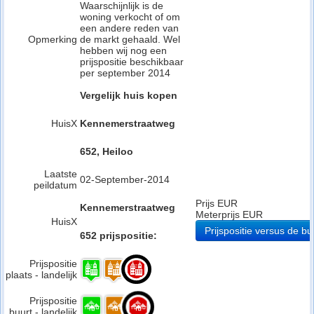
Waarschijnlijk is de
woning verkocht of om
een andere reden van
Opmerking
de markt gehaald. Wel
hebben wij nog een
prijspositie beschikbaar
per september 2014
Vergelijk huis kopen
HuisX
Kennemerstraatweg
652, Heiloo
Laatste
02-September-2014
peildatum
Prijs EUR
Kennemerstraatweg
Meterprijs EUR
HuisX
Prijspositie versus de bu
652 prijspositie:
Prijspositie
plaats - landelijk
Prijspositie
buurt - landelijk