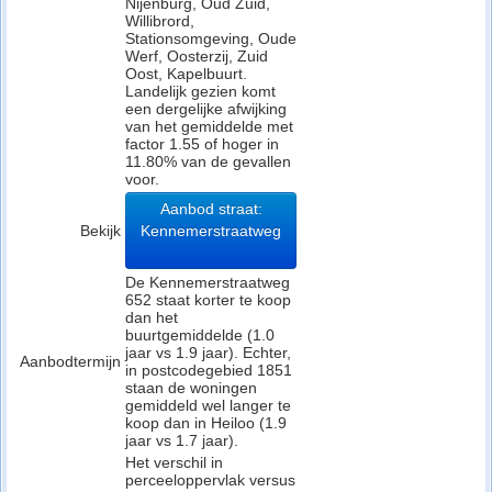
Nijenburg, Oud Zuid,
Willibrord,
Stationsomgeving, Oude
Werf, Oosterzij, Zuid
Oost, Kapelbuurt.
Landelijk gezien komt
een dergelijke afwijking
van het gemiddelde met
factor 1.55 of hoger in
11.80% van de gevallen
voor.
Aanbod straat:
Bekijk
Kennemerstraatweg
De Kennemerstraatweg
652 staat korter te koop
dan het
buurtgemiddelde (1.0
jaar vs 1.9 jaar). Echter,
Aanbodtermijn
in postcodegebied 1851
staan de woningen
gemiddeld wel langer te
koop dan in Heiloo (1.9
jaar vs 1.7 jaar).
Het verschil in
perceeloppervlak versus