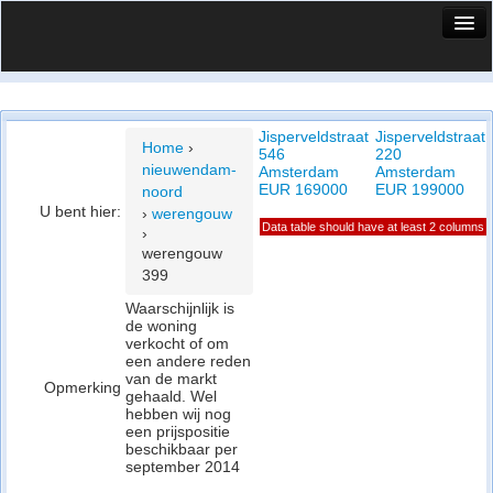
HuisX
Huis in vizier
Jisperveldstraat
Jisperveldstraat
Vergelijk prijsposities - wijk
Home
›
546
220
nieuwendam-
Amsterdam
Amsterdam
Nieuws
EUR 169000
EUR 199000
noord
U bent hier:
›
werengouw
Info
Data table should have at least 2 columns
›
werengouw
Privacy beleid
399
Waarschijnlijk is
Cookie beleid
de woning
verkocht of om
een andere reden
van de markt
Opmerking
gehaald. Wel
hebben wij nog
een prijspositie
beschikbaar per
september 2014