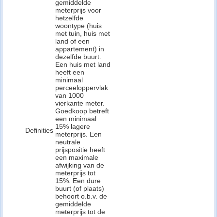
gemiddelde
meterprijs voor
hetzelfde
woontype (huis
met tuin, huis met
land of een
appartement) in
dezelfde buurt.
Een huis met land
heeft een
minimaal
perceeloppervlak
van 1000
vierkante meter.
Goedkoop betreft
een minimaal
15% lagere
Definities
meterprijs. Een
neutrale
prijspositie heeft
een maximale
afwijking van de
meterprijs tot
15%. Een dure
buurt (of plaats)
behoort o.b.v. de
gemiddelde
meterprijs tot de