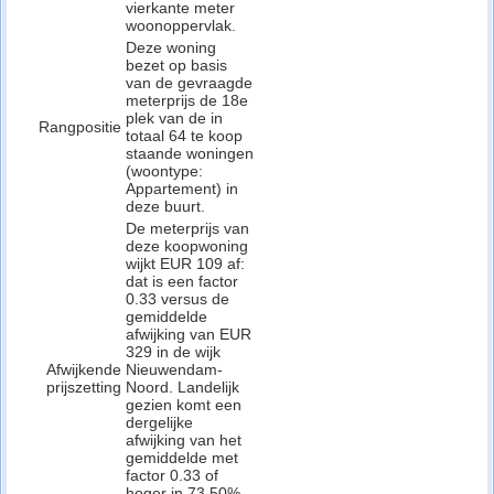
vierkante meter
woonoppervlak.
Deze woning
bezet op basis
van de gevraagde
meterprijs de 18e
plek van de in
Rangpositie
totaal 64 te koop
staande woningen
(woontype:
Appartement) in
deze buurt.
De meterprijs van
deze koopwoning
wijkt EUR 109 af:
dat is een factor
0.33 versus de
gemiddelde
afwijking van EUR
329 in de wijk
Afwijkende
Nieuwendam-
prijszetting
Noord. Landelijk
gezien komt een
dergelijke
afwijking van het
gemiddelde met
factor 0.33 of
hoger in 73.50%