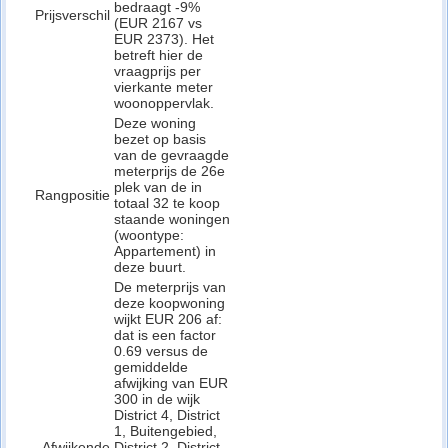
bedraagt -9%
Prijsverschil
(EUR 2167 vs
EUR 2373). Het
betreft hier de
vraagprijs per
vierkante meter
woonoppervlak.
Deze woning
bezet op basis
van de gevraagde
meterprijs de 26e
plek van de in
Rangpositie
totaal 32 te koop
staande woningen
(woontype:
Appartement) in
deze buurt.
De meterprijs van
deze koopwoning
wijkt EUR 206 af:
dat is een factor
0.69 versus de
gemiddelde
afwijking van EUR
300 in de wijk
District 4, District
1, Buitengebied,
Afwijkende
District 2, District