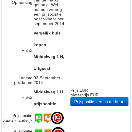
van de markt
Opmerking
gehaald. Wel
hebben wij nog
een prijspositie
beschikbaar per
september 2014
Vergelijk huis
kopen
HuisX
Middelweg 1 H,
Uitgeest
Laatste
02-September-
peildatum
2014
Prijs EUR
Middelweg 1 H
Meterprijs EUR
HuisX
Prijspositie versus de buurt
prijspositie:
Prijspositie
plaats - landelijk
Prijspositie