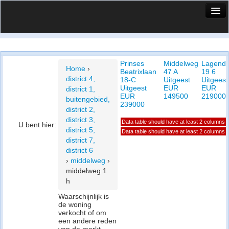
HuisX
Huis in vizier
Prinses
Middelweg
Lagendi
Vergelijk prijsposities - wijk
Home
›
Beatrixlaan
47 A
19 6
district 4,
18-C
Uitgeest
Uitgeest
Nieuws
Uitgeest
EUR
EUR
district 1,
EUR
149500
219000
buitengebied,
Info
239000
district 2,
district 3,
Data table should have at least 2 columns
Privacy beleid
U bent hier:
district 5,
Data table should have at least 2 columns
district 7,
Cookie beleid
district 6
›
middelweg
›
middelweg 1
h
Waarschijnlijk is
de woning
verkocht of om
een andere reden