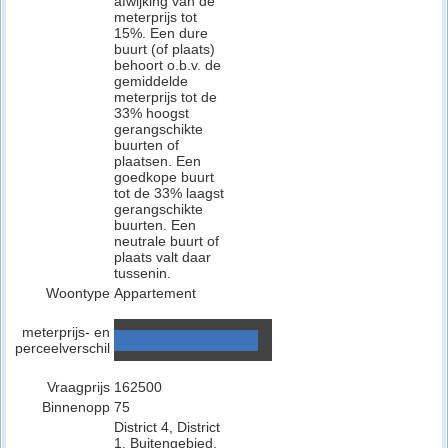
afwijking van de
meterprijs tot
15%. Een dure
buurt (of plaats)
behoort o.b.v. de
gemiddelde
meterprijs tot de
33% hoogst
gerangschikte
buurten of
plaatsen. Een
goedkope buurt
tot de 33% laagst
gerangschikte
buurten. Een
neutrale buurt of
plaats valt daar
tussenin.
Woontype
Appartement
meterprijs- en
perceelverschil
Vraagprijs
162500
Binnenopp
75
District 4, District
1, Buitengebied,