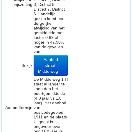
prijszetting
3, District 5,
District 7, District
6. Landelijk
gezien komt een
dergelijke
afwijking van het
gemiddelde met
factor 0.69 of
hoger in 47.90%
van de gevallen
voor.
Aanbod
Bekijk
straat:
Middelweg
De Middelweg 1 H
staat al langer te
koop dan het
buurtgemiddelde
(4.8 jaar vs 1.8
jaar). Het aanbod
Aanbodtermijn
van
postcodegebied
1911 en de plaats
Uitgeest is
ongeveer even
oud (1.8 jaar vs