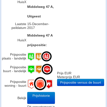
HuisX
Middelweg 47 A,
Uitgeest
Laatste
15-December-
peildatum
2017
Middelweg 47 A
HuisX
prijspositie:
Prijspositie
plaats - landelijk
Prijspositie
buurt - landelijk
Prijs EUR
Meterprijs EUR
Prijspositie
Prijspositie versus de buurt
woning - buurt
Prijshistorie
Bekijk
Dit appartement is