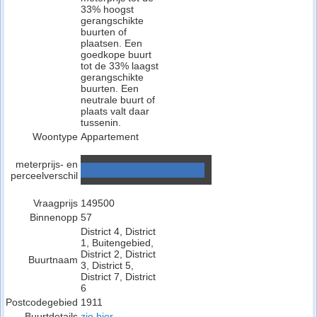
33% hoogst
gerangschikte
buurten of
plaatsen. Een
goedkope buurt
tot de 33% laagst
gerangschikte
buurten. Een
neutrale buurt of
plaats valt daar
tussenin.
Woontype
Appartement
meterprijs- en
perceelverschil
Vraagprijs
149500
Binnenopp
57
District 4, District
1, Buitengebied,
District 2, District
Buurtnaam
3, District 5,
District 7, District
6
Postcodegebied
1911
Buurtdetails
zie hier