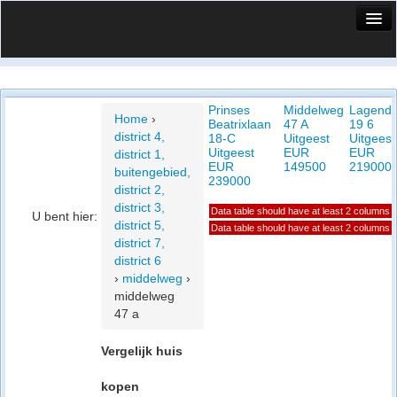
HuisX
Huis in vizier
Prinses
Middelweg
Lagendi
Vergelijk prijsposities - wijk
Home
›
Beatrixlaan
47 A
19 6
district 4,
18-C
Uitgeest
Uitgeest
Nieuws
Uitgeest
EUR
EUR
district 1,
EUR
149500
219000
buitengebied,
Info
239000
district 2,
district 3,
Data table should have at least 2 columns
Privacy beleid
U bent hier:
district 5,
Data table should have at least 2 columns
district 7,
Cookie beleid
district 6
›
middelweg
›
middelweg
47 a
Vergelijk huis
kopen