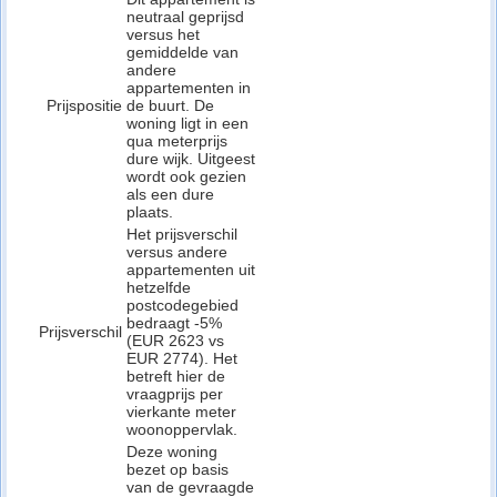
neutraal geprijsd
versus het
gemiddelde van
andere
appartementen in
Prijspositie
de buurt. De
woning ligt in een
qua meterprijs
dure wijk. Uitgeest
wordt ook gezien
als een dure
plaats.
Het prijsverschil
versus andere
appartementen uit
hetzelfde
postcodegebied
bedraagt -5%
Prijsverschil
(EUR 2623 vs
EUR 2774). Het
betreft hier de
vraagprijs per
vierkante meter
woonoppervlak.
Deze woning
bezet op basis
van de gevraagde