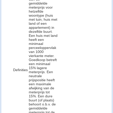
gemiddelde
meterprijs voor
hetzelfde
woontype (huis
met tuin, huis met
land of een
appartement) in
dezelfde buurt.
Een huis met land
heeft een
minimaal
perceeloppervlak
van 1000
vierkante meter.
Goedkoop betreft
een minimaal
15% lagere
Definities
meterprijs. Een
neutrale
prijspositie heeft
een maximale
afwijking van de
meterprijs tot
15%. Een dure
buurt (of plaats)
behoort o.b.v. de
gemiddelde
meterprijs tot de