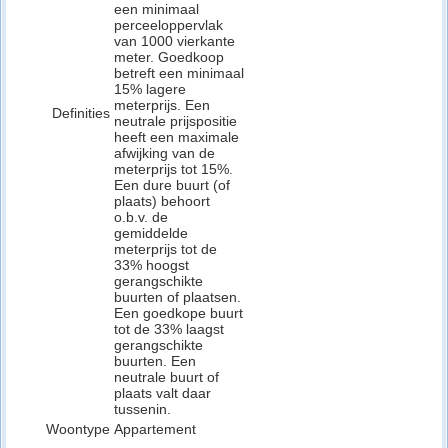
een minimaal
perceeloppervlak
van 1000 vierkante
meter. Goedkoop
betreft een minimaal
15% lagere
meterprijs. Een
Definities
neutrale prijspositie
heeft een maximale
afwijking van de
meterprijs tot 15%.
Een dure buurt (of
plaats) behoort
o.b.v. de
gemiddelde
meterprijs tot de
33% hoogst
gerangschikte
buurten of plaatsen.
Een goedkope buurt
tot de 33% laagst
gerangschikte
buurten. Een
neutrale buurt of
plaats valt daar
tussenin.
Woontype
Appartement