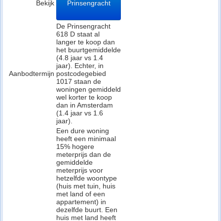
Bekijk
Prinsengracht
De Prinsengracht
618 D staat al
langer te koop dan
het buurtgemiddelde
(4.8 jaar vs 1.4
jaar). Echter, in
Aanbodtermijn
postcodegebied
1017 staan de
woningen gemiddeld
wel korter te koop
dan in Amsterdam
(1.4 jaar vs 1.6
jaar).
Een dure woning
heeft een minimaal
15% hogere
meterprijs dan de
gemiddelde
meterprijs voor
hetzelfde woontype
(huis met tuin, huis
met land of een
appartement) in
dezelfde buurt. Een
huis met land heeft