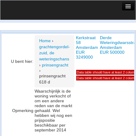
HuisX
Huis in vizier
Kerkstraat
Derde
Vergelijk prijsposities - wijk
Home
›
58
Weteringdwarsstr
grachtengordel-
Amsterdam
Amsterdam
Nieuws
EUR
EUR 500000
zuid, de
3249000
weteringschans
U bent hier:
Info
›
prinsengracht
›
Data table should have at least 2 colum
Privacy beleid
prinsengracht
Data table should have at least 2 colum
618 d
Cookie beleid
Waarschijnlijk is de
woning verkocht of
om een andere
reden van de markt
Opmerking
gehaald. Wel
hebben wij nog een
prijspositie
beschikbaar per
september 2014