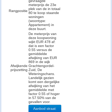
gevraagde
meterprijs de 23e
plek van de in totaal
Rangpositie
80 te koop staande
woningen
(woontype:
Appartement) in
deze buurt.
De meterprijs van
deze koopwoning
wijkt EUR 478 af:
dat is een factor
0.55 versus de
gemiddelde
afwijking van EUR
869 in de wijk
Afwijkende
Grachtengordel-
prijszetting
Zuid, De
Weteringschans.
Landelijk gezien
komt een dergelijke
afwijking van het
gemiddelde met
factor 0.55 of hoger
in 57.50% van de
gevallen voor.
Aanbod straat: