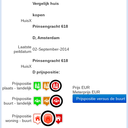
Vergelijk huis
kopen
HuisX
Prinsengracht 618
D, Amsterdam
Laatste
02-September-2014
peildatum
Prinsengracht 618
HuisX
D prijspositie:
Prijspositie
Prijs EUR
plaats - landelijk
Meterprijs EUR
Prijspositie
Prijspositie versus de buurt
buurt - landelijk
Prijspositie
woning - buurt