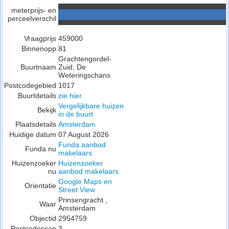
meterprijs- en
perceelverschil
Vraagprijs
459000
Binnenopp
81
Grachtengordel-
Buurtnaam
Zuid, De
Weteringschans
Postcodegebied
1017
Buurtdetails
zie hier
Vergelijkbare huizen
Bekijk
in de buurt
Plaatsdetails
Amsterdam
Huidige datum
07 August 2026
Funda aanbod
Funda nu
makelaars
Huizenzoeker
Huizenzoeker
nu
aanbod makelaars
Google Maps en
Orientatie
Street View
Prinsengracht ,
Waar
Amsterdam
Objectid
2954759
Postcodescan
3