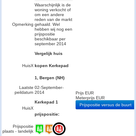
Waarschijnlijk is de
woning verkocht of
om een andere
reden van de markt
Opmerking
gehaald. Wel
hebben wij nog een
prijspositie
beschikbaar per
september 2014
Vergelijk huis
HuisX
kopen Kerkepad
1, Bergen (NH)
Laatste
02-September-
peildatum
2014
Prijs EUR
Meterprijs EUR
Kerkepad 1
Prijspositie versus de buurt
HuisX
prijspositie:
Prijspositie
plaats - landelijk