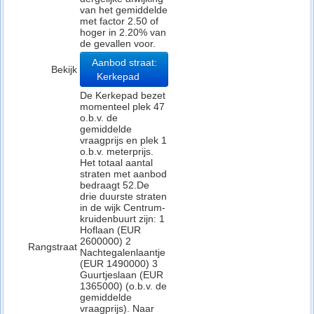
van het gemiddelde
met factor 2.50 of
hoger in 2.20% van
de gevallen voor.
Aanbod straat:
Bekijk
Kerkepad
De Kerkepad bezet
momenteel plek 47
o.b.v. de
gemiddelde
vraagprijs en plek 1
o.b.v. meterprijs.
Het totaal aantal
straten met aanbod
bedraagt 52.De
drie duurste straten
in de wijk Centrum-
kruidenbuurt zijn: 1
Hoflaan (EUR
2600000) 2
Rangstraat
Nachtegalenlaantje
(EUR 1490000) 3
Guurtjeslaan (EUR
1365000) (o.b.v. de
gemiddelde
vraagprijs). Naar