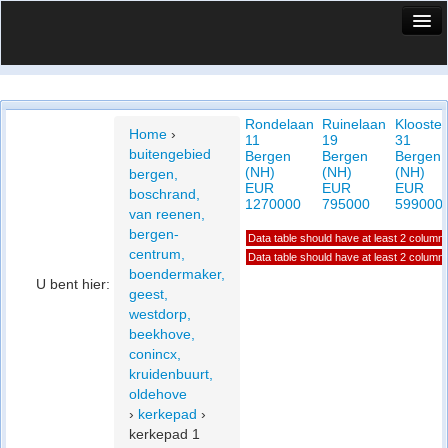
HuisX
Huis in vizier
Rondelaan
Ruinelaan
Klooster
Vergelijk prijsposities - wijk
Home
›
11
19
31
buitengebied
Bergen
Bergen
Bergen
Nieuws
(NH)
(NH)
(NH)
bergen,
EUR
EUR
EUR
boschrand,
Info
1270000
795000
599000
van reenen,
bergen-
Data table should have at least 2 column
Privacy beleid
centrum,
Data table should have at least 2 column
boendermaker,
Cookie beleid
U bent hier:
geest,
westdorp,
beekhove,
conincx,
kruidenbuurt,
oldehove
›
kerkepad
›
kerkepad 1