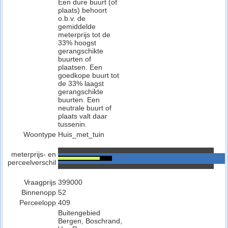
Een dure buurt (of
plaats) behoort
o.b.v. de
gemiddelde
meterprijs tot de
33% hoogst
gerangschikte
buurten of
plaatsen. Een
goedkope buurt tot
de 33% laagst
gerangschikte
buurten. Een
neutrale buurt of
plaats valt daar
tussenin.
Woontype
Huis_met_tuin
meterprijs- en
perceelverschil
Vraagprijs
399000
Binnenopp
52
Perceelopp
409
Buitengebied
Bergen, Boschrand,