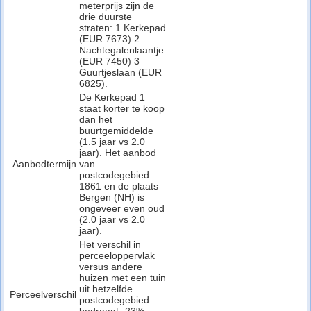
meterprijs zijn de
drie duurste
straten: 1 Kerkepad
(EUR 7673) 2
Nachtegalenlaantje
(EUR 7450) 3
Guurtjeslaan (EUR
6825).
De Kerkepad 1
staat korter te koop
dan het
buurtgemiddelde
(1.5 jaar vs 2.0
jaar). Het aanbod
Aanbodtermijn
van
postcodegebied
1861 en de plaats
Bergen (NH) is
ongeveer even oud
(2.0 jaar vs 2.0
jaar).
Het verschil in
perceeloppervlak
versus andere
huizen met een tuin
uit hetzelfde
Perceelverschil
postcodegebied