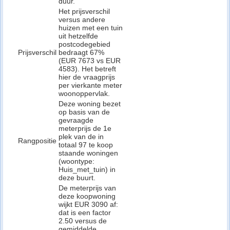
duur.
Het prijsverschil
versus andere
huizen met een tuin
uit hetzelfde
postcodegebied
Prijsverschil
bedraagt 67%
(EUR 7673 vs EUR
4583). Het betreft
hier de vraagprijs
per vierkante meter
woonoppervlak.
Deze woning bezet
op basis van de
gevraagde
meterprijs de 1e
plek van de in
Rangpositie
totaal 97 te koop
staande woningen
(woontype:
Huis_met_tuin) in
deze buurt.
De meterprijs van
deze koopwoning
wijkt EUR 3090 af:
dat is een factor
2.50 versus de
gemiddelde