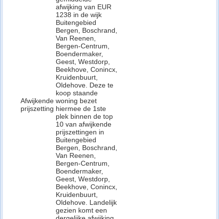
afwijking van EUR
1238 in de wijk
Buitengebied
Bergen, Boschrand,
Van Reenen,
Bergen-Centrum,
Boendermaker,
Geest, Westdorp,
Beekhove, Conincx,
Kruidenbuurt,
Oldehove. Deze te
koop staande
Afwijkende
woning bezet
prijszetting
hiermee de 1ste
plek binnen de top
10 van afwijkende
prijszettingen in
Buitengebied
Bergen, Boschrand,
Van Reenen,
Bergen-Centrum,
Boendermaker,
Geest, Westdorp,
Beekhove, Conincx,
Kruidenbuurt,
Oldehove. Landelijk
gezien komt een
dergelijke afwijking