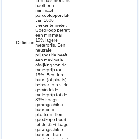
Een huis met land
heeft een
minimaal
perceeloppervlak
van 1000
vierkante meter.
Goedkoop betreft
een minimaal
15% lagere
Definities
meterprijs. Een
neutrale
prijspositie heeft
een maximale
afwijking van de
meterprijs tot
15%. Een dure
buurt (of plaats)
behoort o.b.v. de
gemiddelde
meterprijs tot de
33% hoogst
gerangschikte
buurten of
plaatsen. Een
goedkope buurt
tot de 33% laagst
gerangschikte
buurten. Een