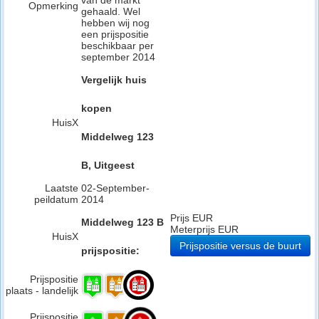
van de markt
Opmerking
gehaald. Wel
hebben wij nog
een prijspositie
beschikbaar per
september 2014
Vergelijk huis
kopen
HuisX
Middelweg 123
B, Uitgeest
Laatste
02-September-
peildatum
2014
Prijs EUR
Middelweg 123 B
Meterprijs EUR
HuisX
Prijspositie versus de buurt
prijspositie:
Prijspositie
plaats - landelijk
Prijspositie