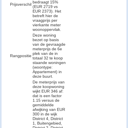
bedraagt 15%
Prijsverschil
(EUR 2719 vs
EUR 2373). Het
betreft hier de
vraagprijs per
vierkante meter
woonoppervlak.
Deze woning
bezet op basis
van de gevraagde
meterprijs de 6e
plek van de in
Rangpositie
totaal 32 te koop
staande woningen
(woontype:
Appartement) in
deze buurt.
De meterprijs van
deze koopwoning
wijkt EUR 346 af:
dat is een factor
1.15 versus de
gemiddelde
afwijking van EUR
300 in de wijk
District 4, District
1, Buitengebied,
District 2, District