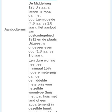
De Middelweg
123 B staat al
langer te koop
dan het
buurtgemiddelde
(4.6 jaar vs 1.8
jaar). Het aanbod
Aanbodtermijn
van
postcodegebied
1911 en de plaats
Uitgeest is
ongeveer even
oud (1.8 jaar vs
1.8 jaar).
Een dure woning
heeft een
minimaal 15%
hogere meterprijs
dan de
gemiddelde
meterprijs voor
hetzelfde
woontype (huis
met tuin, huis met
land of een
appartement) in
dezelfde buurt.