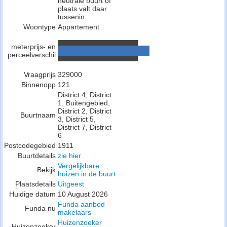
neutrale buurt of
plaats valt daar
tussenin.
Woontype
Appartement
meterprijs- en
perceelverschil
Vraagprijs
329000
Binnenopp
121
District 4, District
1, Buitengebied,
District 2, District
Buurtnaam
3, District 5,
District 7, District
6
Postcodegebied
1911
Buurtdetails
zie hier
Vergelijkbare
Bekijk
huizen in de buurt
Plaatsdetails
Uitgeest
Huidige datum
10 August 2026
Funda aanbod
Funda nu
makelaars
Huizenzoeker
Huizenzoeker