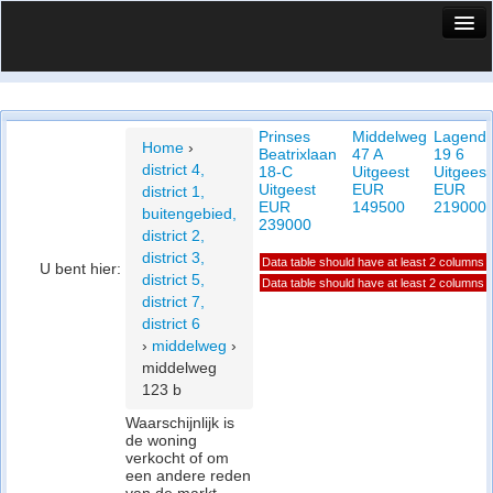
HuisX
Huis in vizier
Prinses
Middelweg
Lagendi
Vergelijk prijsposities - wijk
Home
›
Beatrixlaan
47 A
19 6
district 4,
18-C
Uitgeest
Uitgeest
Nieuws
Uitgeest
EUR
EUR
district 1,
EUR
149500
219000
buitengebied,
Info
239000
district 2,
district 3,
Data table should have at least 2 columns
Privacy beleid
U bent hier:
district 5,
Data table should have at least 2 columns
district 7,
Cookie beleid
district 6
›
middelweg
›
middelweg
123 b
Waarschijnlijk is
de woning
verkocht of om
een andere reden