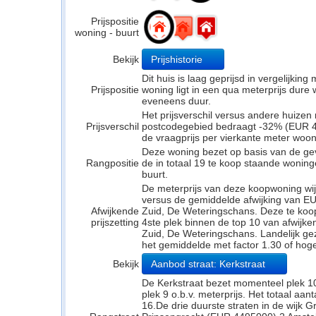
Prijspositie
woning - buurt
Bekijk
Prijshistorie
Dit huis is laag geprijsd in vergelijkin
Prijspositie
woning ligt in een qua meterprijs dure w
eveneens duur.
Het prijsverschil versus andere huizen 
Prijsverschil
postcodegebied bedraagt -32% (EUR 40
de vraagprijs per vierkante meter woo
Deze woning bezet op basis van de ge
Rangpositie
de in totaal 19 te koop staande wonin
buurt.
De meterprijs van deze koopwoning wijk
versus de gemiddelde afwijking van EU
Afwijkende
Zuid, De Weteringschans. Deze te koo
prijszetting
4ste plek binnen de top 10 van afwijke
Zuid, De Weteringschans. Landelijk gez
het gemiddelde met factor 1.30 of hoge
Bekijk
Aanbod straat: Kerkstraat
De Kerkstraat bezet momenteel plek 10
plek 9 o.b.v. meterprijs. Het totaal aa
16.De drie duurste straten in de wijk G