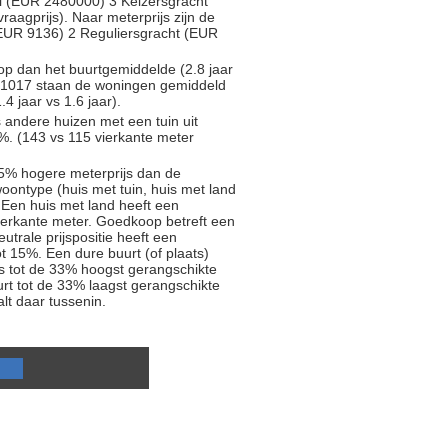
l (EUR 2480000) 3 Keizersgracht
aagprijs). Naar meterprijs zijn de
 (EUR 9136) 2 Reguliersgracht (EUR
oop dan het buurtgemiddelde (2.8 jaar
ed 1017 staan de woningen gemiddeld
4 jaar vs 1.6 jaar).
s andere huizen met een tuin uit
%. (143 vs 115 vierkante meter
5% hogere meterprijs dan de
oontype (huis met tuin, huis met land
 Een huis met land heeft een
ierkante meter. Goedkoop betreft een
trale prijspositie heeft een
t 15%. Een dure buurt (of plaats)
js tot de 33% hoogst gerangschikte
rt tot de 33% laagst gerangschikte
alt daar tussenin.