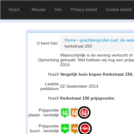
HuisX
Nieuws
Info
Privacy beleid
Cookie beleid
Home
›
grachtengordel-zuid, de wet
U bent hier:
kerkstraat 150
Waarschijnlijk is de woning verkocht 
Opmerking
gehaald. Wel hebben wij nog een prijs
2014
HuisX
Vergelijk huis kopen Kerkstraat 15
Laatste
02-September-2014
peildatum
HuisX
Kerkstraat 150 prijspositie:
Prijspositie
plaats - landelijk
Prijspositie
buurt - landelijk