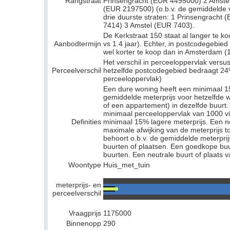
Rangstraat
Prinsengracht (EUR 4495000) 2 Amste
(EUR 2197500) (o.b.v. de gemiddelde vr
drie duurste straten: 1 Prinsengracht
7414) 3 Amstel (EUR 7403).
De Kerkstraat 150 staat al langer te k
Aanbodtermijn
vs 1.4 jaar). Echter, in postcodegebi
wel korter te koop dan in Amsterdam (1.
Het verschil in perceeloppervlak versu
Perceelverschil
hetzelfde postcodegebied bedraagt 24
perceeloppervlak)
Een dure woning heeft een minimaal 1
gemiddelde meterprijs voor hetzelfde w
of een appartement) in dezelfde buurt.
minimaal perceeloppervlak van 1000 v
Definities
minimaal 15% lagere meterprijs. Een neu
maximale afwijking van de meterprijs to
behoort o.b.v. de gemiddelde meterpri
buurten of plaatsen. Een goedkope buu
buurten. Een neutrale buurt of plaats v
Woontype
Huis_met_tuin
meterprijs- en
perceelverschil
Vraagprijs
1175000
Binnenopp
290