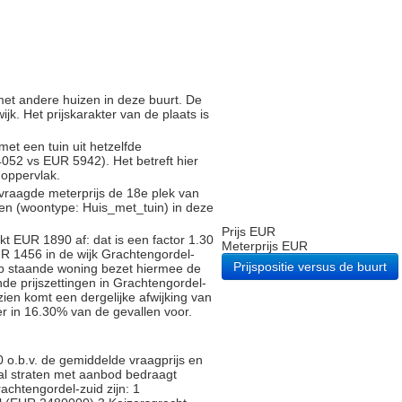
g met andere huizen in deze buurt. De
ijk. Het prijskarakter van de plaats is
met een tuin uit hetzelfde
52 vs EUR 5942). Het betreft hier
noppervlak.
vraagde meterprijs de 18e plek van
gen (woontype: Huis_met_tuin) in deze
Prijs EUR
t EUR 1890 af: dat is een factor 1.30
Meterprijs EUR
R 1456 in de wijk Grachtengordel-
Prijspositie versus de buurt
p staande woning bezet hiermee de
nde prijszettingen in Grachtengordel-
ien komt een dergelijke afwijking van
r in 16.30% van de gevallen voor.
 o.b.v. de gemiddelde vraagprijs en
ntal straten met aanbod bedraagt
rachtengordel-zuid zijn: 1