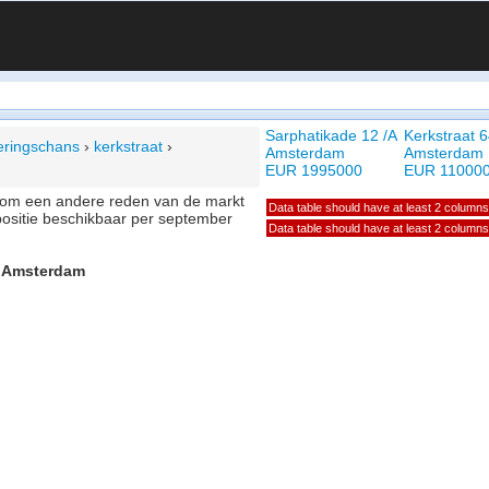
Sarphatikade 12 /A
Kerkstraat 
eringschans
›
kerkstraat
›
Amsterdam
Amsterdam
EUR 1995000
EUR 11000
of om een andere reden van de markt
Data table should have at least 2 columns
positie beschikbaar per september
Data table should have at least 2 columns
0, Amsterdam