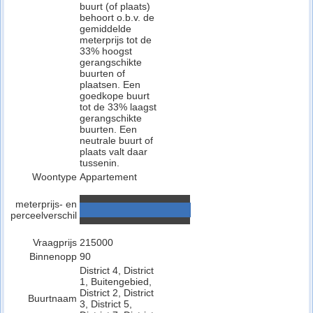
buurt (of plaats)
behoort o.b.v. de
gemiddelde
meterprijs tot de
33% hoogst
gerangschikte
buurten of
plaatsen. Een
goedkope buurt
tot de 33% laagst
gerangschikte
buurten. Een
neutrale buurt of
plaats valt daar
tussenin.
Woontype
Appartement
meterprijs- en
perceelverschil
Vraagprijs
215000
Binnenopp
90
District 4, District
1, Buitengebied,
District 2, District
Buurtnaam
3, District 5,