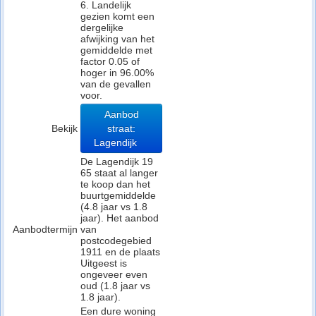
6. Landelijk
gezien komt een
dergelijke
afwijking van het
gemiddelde met
factor 0.05 of
hoger in 96.00%
van de gevallen
voor.
Aanbod
Bekijk
straat:
Lagendijk
De Lagendijk 19
65 staat al langer
te koop dan het
buurtgemiddelde
(4.8 jaar vs 1.8
jaar). Het aanbod
Aanbodtermijn
van
postcodegebied
1911 en de plaats
Uitgeest is
ongeveer even
oud (1.8 jaar vs
1.8 jaar).
Een dure woning