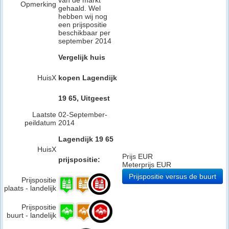
van de markt
Opmerking
gehaald. Wel
hebben wij nog
een prijspositie
beschikbaar per
september 2014
Vergelijk huis
HuisX
kopen Lagendijk
19 65, Uitgeest
Laatste
02-September-
peildatum
2014
Lagendijk 19 65
HuisX
Prijs EUR
prijspositie:
Meterprijs EUR
Prijspositie versus de buurt
Prijspositie
plaats - landelijk
Prijspositie
buurt - landelijk