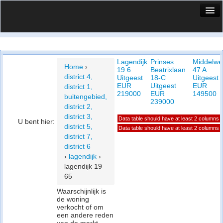
HuisX
Huis in vizier
Lagendijk
Prinses
Middelwe
Vergelijk prijsposities - wijk
Home
›
19 6
Beatrixlaan
47 A
district 4,
Uitgeest
18-C
Uitgeest
Nieuws
EUR
Uitgeest
EUR
district 1,
219000
EUR
149500
buitengebied,
Info
239000
district 2,
district 3,
Data table should have at least 2 columns
Privacy beleid
U bent hier:
district 5,
Data table should have at least 2 columns
district 7,
Cookie beleid
district 6
›
lagendijk
›
lagendijk 19
65
Waarschijnlijk is
de woning
verkocht of om
een andere reden