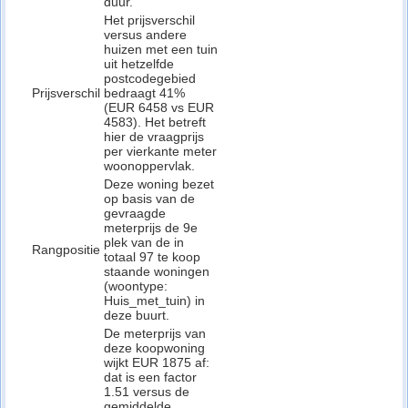
duur.
Het prijsverschil
versus andere
huizen met een tuin
uit hetzelfde
postcodegebied
Prijsverschil
bedraagt 41%
(EUR 6458 vs EUR
4583). Het betreft
hier de vraagprijs
per vierkante meter
woonoppervlak.
Deze woning bezet
op basis van de
gevraagde
meterprijs de 9e
plek van de in
Rangpositie
totaal 97 te koop
staande woningen
(woontype:
Huis_met_tuin) in
deze buurt.
De meterprijs van
deze koopwoning
wijkt EUR 1875 af:
dat is een factor
1.51 versus de
gemiddelde