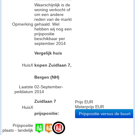
Waarschijnlijk is de
woning verkocht of
om een andere
reden van de markt
Opmerking
gehaald. Wel
hebben wij nog een
prijspositie
beschikbaar per
september 2014
Vergelijk huis
HuisX
kopen Zuidlaan 7,
Bergen (NH)
Laatste
02-September-
peildatum
2014
Zuidlaan 7
Prijs EUR
Meterprijs EUR
HuisX
prijspositie:
Prijspositie versus de buurt
Prijspositie
plaats - landelijk