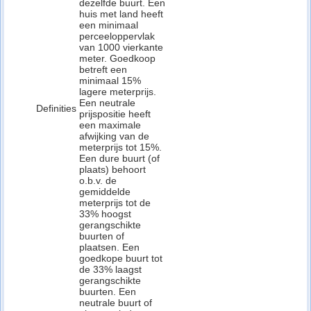
dezelfde buurt. Een
huis met land heeft
een minimaal
perceeloppervlak
van 1000 vierkante
meter. Goedkoop
betreft een
minimaal 15%
lagere meterprijs.
Een neutrale
Definities
prijspositie heeft
een maximale
afwijking van de
meterprijs tot 15%.
Een dure buurt (of
plaats) behoort
o.b.v. de
gemiddelde
meterprijs tot de
33% hoogst
gerangschikte
buurten of
plaatsen. Een
goedkope buurt tot
de 33% laagst
gerangschikte
buurten. Een
neutrale buurt of