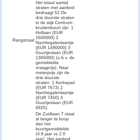
Het totaal aantal
straten met aanbod
bedraagt 52.De
drie duurste straten
in de wijk Centrum-
kruidenbuurt zijn: 1
Hoflaan (EUR
2600000) 2
Rangstraat
Nachtegalenlaantje
(EUR 1490000) 3
Guurtjeslaan (EUR
1365000) (o.b.v. de
gemiddelde
vraagprijs). Naar
meterprijs zijn de
drie duurste
straten: 1 Kerkepad
(EUR 7673) 2
Nachtegalenlaantje
(EUR 7450) 3
Guurtjeslaan (EUR
6825).
De Zuidlaan 7 staat
al langer te koop
dan het
buurtgemiddelde
(4.8 jaar vs 2.0
jaar). Het aanbod