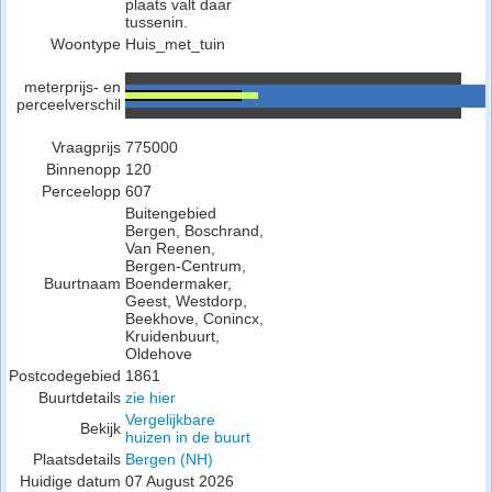
plaats valt daar
tussenin.
Woontype
Huis_met_tuin
meterprijs- en
perceelverschil
Vraagprijs
775000
Binnenopp
120
Perceelopp
607
Buitengebied
Bergen, Boschrand,
Van Reenen,
Bergen-Centrum,
Buurtnaam
Boendermaker,
Geest, Westdorp,
Beekhove, Conincx,
Kruidenbuurt,
Oldehove
Postcodegebied
1861
Buurtdetails
zie hier
Vergelijkbare
Bekijk
huizen in de buurt
Plaatsdetails
Bergen (NH)
Huidige datum
07 August 2026