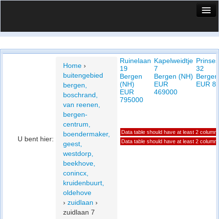
HuisX
Huis in vizier
Ruinelaan
Kapelweidtje
Prinse
Vergelijk prijsposities - wijk
Home
›
19
7
32
buitengebied
Bergen
Bergen (NH)
Bergen
Nieuws
(NH)
EUR
EUR 8
bergen,
EUR
469000
boschrand,
Info
795000
van reenen,
bergen-
Privacy beleid
centrum,
Data table should have at least 2 column
boendermaker,
Cookie beleid
U bent hier:
Data table should have at least 2 column
geest,
westdorp,
beekhove,
conincx,
kruidenbuurt,
oldehove
›
zuidlaan
›
zuidlaan 7