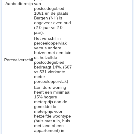
Aanbodtermijn
van
postcodegebied
1861 en de plaats
Bergen (NH) is
ongeveer even oud
(2.0 jaar vs 2.0
jaar).
Het verschil in
perceeloppervlak
versus andere
huizen met een tuin
uit hetzelfde
Perceelverschil
postcodegebied
bedraagt 14%. (607
vs 531 vierkante
meter
perceeloppervlak)
Een dure woning
heeft een minimaal
15% hogere
meterprijs dan de
gemiddelde
meterprijs voor
hetzelfde woontype
(huis met tuin, huis
met land of een
appartement) in