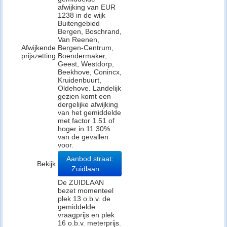
afwijking van EUR
1238 in de wijk
Buitengebied
Bergen, Boschrand,
Van Reenen,
Afwijkende
Bergen-Centrum,
prijszetting
Boendermaker,
Geest, Westdorp,
Beekhove, Conincx,
Kruidenbuurt,
Oldehove. Landelijk
gezien komt een
dergelijke afwijking
van het gemiddelde
met factor 1.51 of
hoger in 11.30%
van de gevallen
voor.
Aanbod straat:
Bekijk
Zuidlaan
De ZUIDLAAN
bezet momenteel
plek 13 o.b.v. de
gemiddelde
vraagprijs en plek
16 o.b.v. meterprijs.