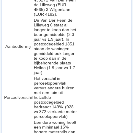
4992) 2 Van Der Feen
de Lilleweg (EUR
4565) 3 Wilgenlaan
(EUR 4182).
De Van Der Feen de
Lilleweg 6 staat al
langer te koop dan het
buurtgemiddelde (3.3
jaar vs 1.9 jaar). In
postcodegebied 1851
Aanbodtermijn
staan de woningen
gemiddeld ook langer
te koop dan in de
bijbehorende plaats
Heiloo (1.9 jaar vs 1.7
jaar).
Het verschil in
perceeloppervlak
versus andere huizen
met een tuin uit
Perceelverschil
hetzelfde
postcodegebied
bedraagt 149%. (928
vs 372 vierkante meter
perceeloppervlak)
Een dure woning heeft
een minimaal 15%
hogere meterprijs dan