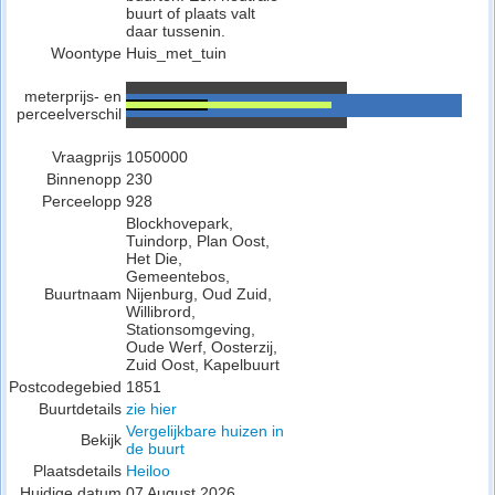
buurt of plaats valt
daar tussenin.
Woontype
Huis_met_tuin
meterprijs- en
perceelverschil
Vraagprijs
1050000
Binnenopp
230
Perceelopp
928
Blockhovepark,
Tuindorp, Plan Oost,
Het Die,
Gemeentebos,
Buurtnaam
Nijenburg, Oud Zuid,
Willibrord,
Stationsomgeving,
Oude Werf, Oosterzij,
Zuid Oost, Kapelbuurt
Postcodegebied
1851
Buurtdetails
zie hier
Vergelijkbare huizen in
Bekijk
de buurt
Plaatsdetails
Heiloo
Huidige datum
07 August 2026