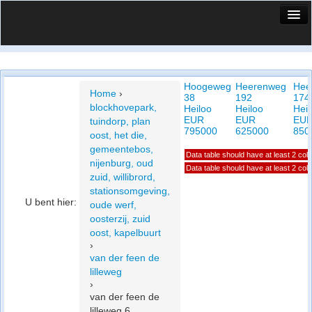
HuisX
Huis in vizier
Hoogeweg
Heerenweg
Hee
Vergelijk prijsposities - wijk
Home
›
38
192
174
blockhovepark,
Heiloo
Heiloo
Heil
Nieuws
EUR
EUR
EU
tuindorp, plan
795000
625000
850
oost, het die,
Info
gemeentebos,
Data table should have at least 2 co
nijenburg, oud
Privacy beleid
Data table should have at least 2 co
zuid, willibrord,
stationsomgeving,
Cookie beleid
U bent hier:
oude werf,
oosterzij, zuid
oost, kapelbuurt
›
van der feen de
lilleweg
›
van der feen de
lilleweg 6