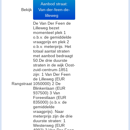
Aanbod straat:
Bekijk
Van-der-feen-de-
lilleweg
De Van Der Feen de
Lilleweg bezet
momenteel plek 1
o.b.v. de gemiddelde
vraagprijs en plek 2
o.b.v. meterprijs. Het
totaal aantal straten
met aanbod bedraagt
50.De drie duurste
straten in de wijk Oost-
zuid-centrum-1851
zijn: 1 Van Der Feen
de Lilleweg (EUR
Rangstraat
1050000) 2 De
Blinkenlaan (EUR
937500) 3 Van
Foreestlaan (EUR
835000) (o.b.v. de
gemiddelde
vraagprijs). Naar
meterprijs zijn de drie
duurste straten: 1
Westerweg (EUR