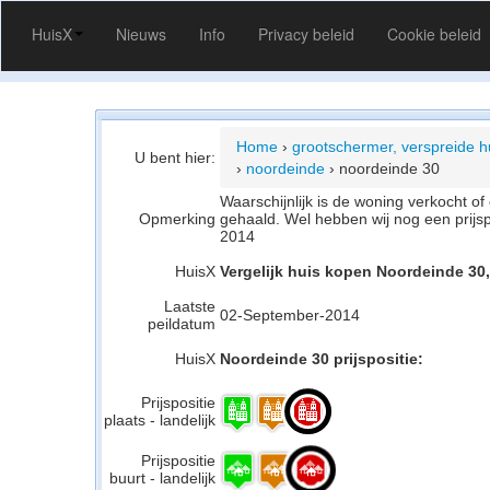
HuisX
Nieuws
Info
Privacy beleid
Cookie beleid
Home
›
grootschermer, verspreide h
U bent hier:
›
noordeinde
›
noordeinde 30
Waarschijnlijk is de woning verkocht 
Opmerking
gehaald. Wel hebben wij nog een prijs
2014
HuisX
Vergelijk huis kopen Noordeinde 30
Laatste
02-September-2014
peildatum
HuisX
Noordeinde 30 prijspositie:
Prijspositie
plaats - landelijk
Prijspositie
buurt - landelijk