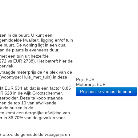
zen in de buurt. U kunt een
iddelde kwaliteit, ligging en/of tuin
e buurt. De woning ligt in een qua
 van de plaats is eveneens duur.
met een tuin uit hetzelfde
2 vs EUR 2738). Het betreft hier de
pervlak.
vraagde meterprijs de 4e plek van de
 (woontype: Huis_met_tuin) in deze
Prijs EUR
Meterprijs EUR
t EUR 534 af: dat is een factor 0.85
Prijspositie versus de buurt
R 628 in de wijk Grootschermer,
eerpolder. Deze te koop staande
nen de top 10 van afwijkende
reide huizen in de
n komt een dergelijke afwijking van
r in 36.70% van de gevallen voor.
 o.b.v. de gemiddelde vraagprijs en