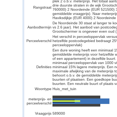
plek 2 o.b.v. meterprijs. Het totaal aa
drie duurste straten in de wijk Grootsc
Rangstraat
760000) 2 Noordeinde (EUR 521500) 3
gemiddelde vraagprijs). Naar meterprijs
Haviksdijkje (EUR 4000) 2 Noordeinde
De Noordeinde 30 staat al langer te ko
Aanbodtermijn
vs 2.6 jaar). Het aanbod van postcode
Grootschermer is ongeveer even oud (2.
Het verschil in perceeloppervlak versu
Perceelverschil
hetzelfde postcodegebied bedraagt 25
perceeloppervlak)
Een dure woning heeft een minimaal 1
gemiddelde meterprijs voor hetzelfde w
of een appartement) in dezelfde buurt.
minimaal perceeloppervlak van 1000 v
Definities
minimaal 15% lagere meterprijs. Een neu
maximale afwijking van de meterprijs to
behoort o.b.v. de gemiddelde meterpri
buurten of plaatsen. Een goedkope buu
buurten. Een neutrale buurt of plaats v
Woontype
Huis_met_tuin
meterprijs- en
perceelverschil
Vraagprijs
589000