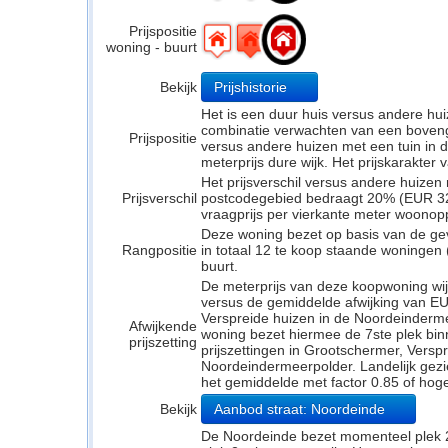
Prijspositie
woning - buurt
Bekijk
Prijshistorie
Het is een duur huis versus andere hui
combinatie verwachten van een bovengem
Prijspositie
versus andere huizen met een tuin in d
meterprijs dure wijk. Het prijskarakter
Het prijsverschil versus andere huizen 
Prijsverschil
postcodegebied bedraagt 20% (EUR 327
vraagprijs per vierkante meter woonop
Deze woning bezet op basis van de ge
Rangpositie
in totaal 12 te koop staande woningen
buurt.
De meterprijs van deze koopwoning wijk
versus de gemiddelde afwijking van EU
Verspreide huizen in de Noordeinderm
Afwijkende
woning bezet hiermee de 7ste plek bin
prijszetting
prijszettingen in Grootschermer, Versp
Noordeindermeerpolder. Landelijk gezie
het gemiddelde met factor 0.85 of hoge
Bekijk
Aanbod straat: Noordeinde
De Noordeinde bezet momenteel plek 2