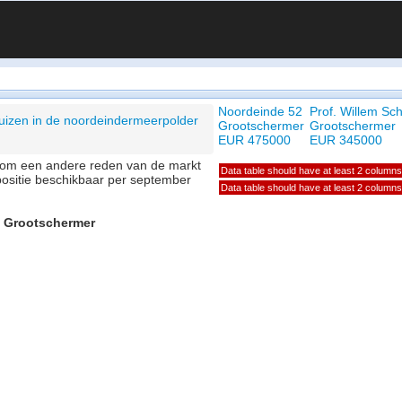
Noordeinde 52
Prof. Willem Sc
uizen in de noordeindermeerpolder
Grootschermer
Grootschermer
EUR 475000
EUR 345000
of om een andere reden van de markt
Data table should have at least 2 columns
positie beschikbaar per september
Data table should have at least 2 columns
, Grootschermer