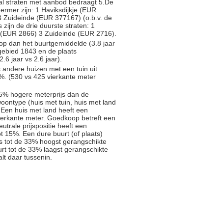
ntal straten met aanbod bedraagt 5.De
hermer zijn: 1 Haviksdijkje (EUR
 Zuideinde (EUR 377167) (o.b.v. de
 zijn de drie duurste straten: 1
 (EUR 2866) 3 Zuideinde (EUR 2716).
op dan het buurtgemiddelde (3.8 jaar
gebied 1843 en de plaats
6 jaar vs 2.6 jaar).
s andere huizen met een tuin uit
%. (530 vs 425 vierkante meter
5% hogere meterprijs dan de
oontype (huis met tuin, huis met land
 Een huis met land heeft een
ierkante meter. Goedkoop betreft een
trale prijspositie heeft een
t 15%. Een dure buurt (of plaats)
js tot de 33% hoogst gerangschikte
rt tot de 33% laagst gerangschikte
alt daar tussenin.