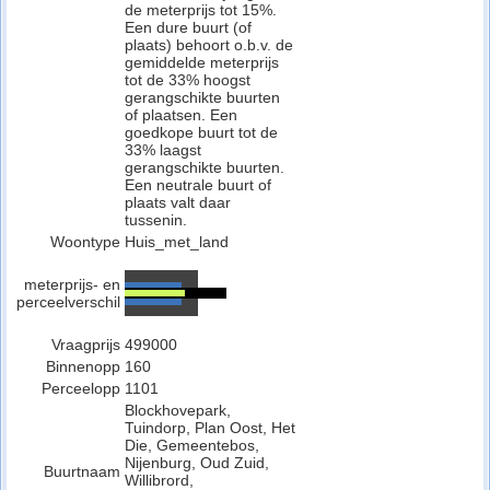
de meterprijs tot 15%.
Een dure buurt (of
plaats) behoort o.b.v. de
gemiddelde meterprijs
tot de 33% hoogst
gerangschikte buurten
of plaatsen. Een
goedkope buurt tot de
33% laagst
gerangschikte buurten.
Een neutrale buurt of
plaats valt daar
tussenin.
Woontype
Huis_met_land
meterprijs- en
perceelverschil
Vraagprijs
499000
Binnenopp
160
Perceelopp
1101
Blockhovepark,
Tuindorp, Plan Oost, Het
Die, Gemeentebos,
Nijenburg, Oud Zuid,
Buurtnaam
Willibrord,