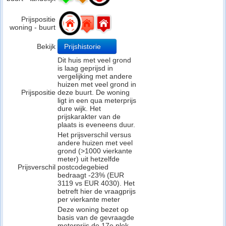
Prijspositie
woning - buurt
Bekijk
Prijshistorie
Dit huis met veel grond
is laag geprijsd in
vergelijking met andere
huizen met veel grond in
Prijspositie
deze buurt. De woning
ligt in een qua meterprijs
dure wijk. Het
prijskarakter van de
plaats is eveneens duur.
Het prijsverschil versus
andere huizen met veel
grond (>1000 vierkante
meter) uit hetzelfde
Prijsverschil
postcodegebied
bedraagt -23% (EUR
3119 vs EUR 4030). Het
betreft hier de vraagprijs
per vierkante meter
Deze woning bezet op
basis van de gevraagde
meterprijs de 17e plek