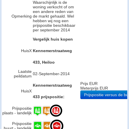
Waarschijnlijk is de
woning verkocht of om
een andere reden van
Opmerking
de markt gehaald. Wel
hebben wij nog een
prijspositie beschikbaar
per september 2014
Vergelijk huis kopen
HuisX
Kennemerstraatweg
433, Heiloo
Laatste
02-September-2014
peildatum
Prijs EUR
Kennemerstraatweg
Meterprijs EUR
HuisX
Prijspositie versus de bu
433 prijspositie:
Prijspositie
plaats - landelijk
Prijspositie
buurt - landelijk