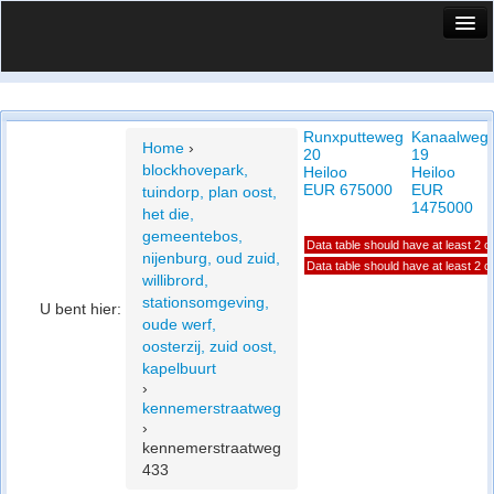
HuisX
Huis in vizier
Runxputteweg
Kanaalweg
Vergelijk prijsposities - wijk
Home
›
20
19
blockhovepark,
Heiloo
Heiloo
Nieuws
EUR 675000
EUR
tuindorp, plan oost,
1475000
het die,
Info
gemeentebos,
Data table should have at least 2 
nijenburg, oud zuid,
Privacy beleid
Data table should have at least 2 
willibrord,
stationsomgeving,
U bent hier:
Cookie beleid
oude werf,
oosterzij, zuid oost,
kapelbuurt
›
kennemerstraatweg
›
kennemerstraatweg
433