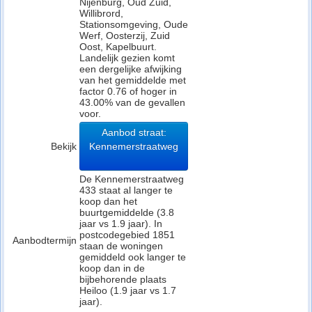
Nijenburg, Oud Zuid,
Willibrord,
Stationsomgeving, Oude
Werf, Oosterzij, Zuid
Oost, Kapelbuurt.
Landelijk gezien komt
een dergelijke afwijking
van het gemiddelde met
factor 0.76 of hoger in
43.00% van de gevallen
voor.
Aanbod straat:
Bekijk
Kennemerstraatweg
De Kennemerstraatweg
433 staat al langer te
koop dan het
buurtgemiddelde (3.8
jaar vs 1.9 jaar). In
postcodegebied 1851
Aanbodtermijn
staan de woningen
gemiddeld ook langer te
koop dan in de
bijbehorende plaats
Heiloo (1.9 jaar vs 1.7
jaar).