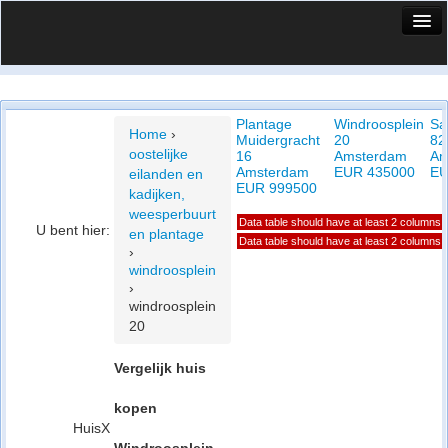
HuisX
Huis in vizier
Plantage
Windroosplein
Sa
Vergelijk prijsposities - wijk
Home
›
Muidergracht
20
82
oostelijke
16
Amsterdam
Am
Nieuws
Amsterdam
EUR 435000
EU
eilanden en
EUR 999500
kadijken,
Info
weesperbuurt
Data table should have at least 2 columns
U bent hier:
en plantage
Privacy beleid
Data table should have at least 2 columns
›
windroosplein
Cookie beleid
›
windroosplein
20
Vergelijk huis
kopen
HuisX