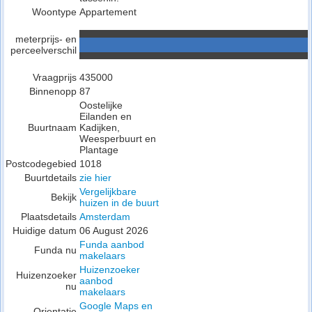
Woontype
Appartement
meterprijs- en
perceelverschil
Vraagprijs
435000
Binnenopp
87
Oostelijke
Eilanden en
Buurtnaam
Kadijken,
Weesperbuurt en
Plantage
Postcodegebied
1018
Buurtdetails
zie hier
Vergelijkbare
Bekijk
huizen in de buurt
Plaatsdetails
Amsterdam
Huidige datum
06 August 2026
Funda aanbod
Funda nu
makelaars
Huizenzoeker
Huizenzoeker
aanbod
nu
makelaars
Google Maps en
Orientatie