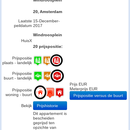
Windroosplein
20, Amsterdam
Laatste
15-December-
peildatum
2017
Windroosplein
HuisX
20 prijspositie:
Prijspositie
plaats - landelijk
Prijspositie
buurt - landelijk
Prijs EUR
Meterprijs EUR
Prijspositie
woning - buurt
Prijspositie versus de buurt
Bekijk
Prijshistorie
Dit appartement is
bescheiden
geprijsd ten
opzichte van