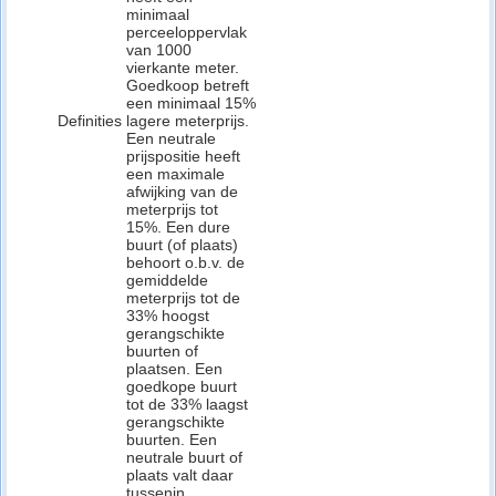
minimaal
perceeloppervlak
van 1000
vierkante meter.
Goedkoop betreft
een minimaal 15%
Definities
lagere meterprijs.
Een neutrale
prijspositie heeft
een maximale
afwijking van de
meterprijs tot
15%. Een dure
buurt (of plaats)
behoort o.b.v. de
gemiddelde
meterprijs tot de
33% hoogst
gerangschikte
buurten of
plaatsen. Een
goedkope buurt
tot de 33% laagst
gerangschikte
buurten. Een
neutrale buurt of
plaats valt daar
tussenin.