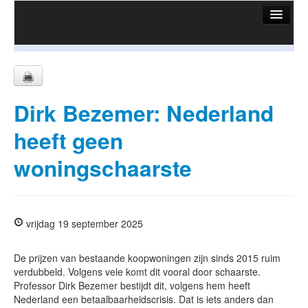
HuisX
Huis in vizier
Vergelijk prijsposities - wijk
Dirk Bezemer: Nederland
Nieuws
heeft geen
Info
woningschaarste
Privacy beleid
Cookie beleid
vrijdag 19 september 2025
De prijzen van bestaande koopwoningen zijn sinds 2015 ruim
verdubbeld. Volgens vele komt dit vooral door schaarste.
Professor Dirk Bezemer bestijdt dit, volgens hem heeft
Nederland een betaalbaarheidscrisis. Dat is iets anders dan