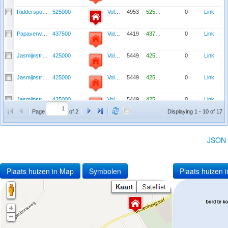
Ridderspoorweg 137
525000
Volewijck
4953
525000
0
Link
Papaverweg 0 Ong
437500
Volewijck
4419
437500
0
Link
Jasmijnstraat 42 1
425000
Volewijck
5449
425000
0
Link
Jasmijnstraat 44 1
425000
Volewijck
5449
425000
0
Link
Jasmijnstraat 44 I
425000
Volewijck
5449
425000
0
Link
Page
of 2
Displaying 1 - 10 of 17
Jasmijnstraat 46 I
400000
Volewijck
5556
400000
0
Link
JSON
Plaats huizen in Map
Symbolen
Plaats huizen i