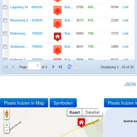
Lageweg 54
845000
Buitengebied Noord, Regionaal Bedrijventerrein, Hierden, Glindweg, Buitengebied Zuid, Gebied "de Duinen", Recreatiegebied
3756
845000
9794
Link
Biesteweg 8
818000
Buitengebied Noord, Regionaal Bedrijventerrein, Hierden, Glindweg, Buitengebied Zuid, Gebied "de Duinen", Recreatiegebied
3272
818000
2100
Link
Molenweg 12
798000
Buitengebied Noord, Regionaal Bedrijventerrein, Hierden, Glindweg, Buitengebied Zuid, Gebied "de Duinen", Recreatiegebied
6650
798000
7270
Link
Stobbeweg 9
798000
Buitengebied Noord, Regionaal Bedrijventerrein, Hierden, Glindweg, Buitengebied Zuid, Gebied "de Duinen", Recreatiegebied
3547
798000
1890
Link
Kieftweg 7
750000
Buitengebied Noord, Regionaal Bedrijventerrein, Hierden, Glindweg, Buitengebied Zuid, Gebied "de Duinen", Recreatiegebied
3606
750000
9110
Link
Page
of 3
Displaying 1 - 10 of 25
Beekweg 8
749000
Buitengebied Noord, Regionaal Bedrijventerrein, Hierden, Glindweg, Buitengebied Zuid, Gebied "de Duinen", Recreatiegebied
3484
749000
2040
Link
JSON
Plaats huizen in Map
Symbolen
Plaats huizen i