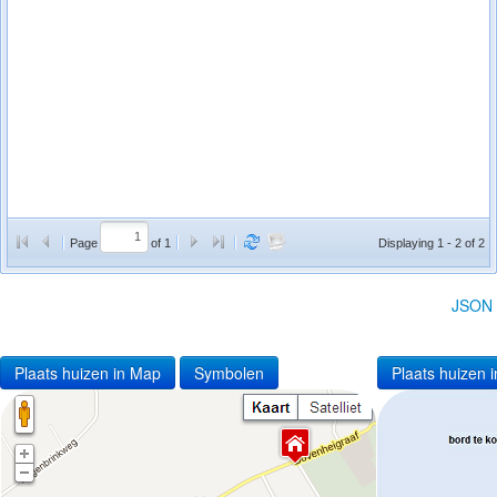
Page
of 1
Displaying 1 - 2 of 2
JSON
Plaats huizen in Map
Symbolen
Plaats huizen i