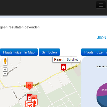
HuisX
Huis in vizier
geen resultaten gevonden
Vergelijk prijsposities - wijk
JSON
Nieuws
Info
Plaats huizen in Map
Symbolen
Plaats huizen i
Privacy beleid
Cookie beleid