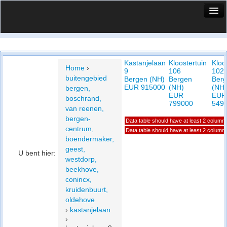
HuisX
Huis in vizier
Kastanjelaan
Kloostertuin
Kloo
Vergelijk prijsposities - wijk
Home
›
9
106
102
buitengebied
Bergen (NH)
Bergen
Ber
Nieuws
EUR 915000
(NH)
(NH)
bergen,
EUR
EUR
boschrand,
Info
799000
549
van reenen,
bergen-
Data table should have at least 2 column
Privacy beleid
centrum,
Data table should have at least 2 column
boendermaker,
Cookie beleid
geest,
U bent hier:
westdorp,
beekhove,
conincx,
kruidenbuurt,
oldehove
›
kastanjelaan
›