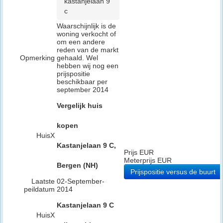
kastanjelaan 9
c
Waarschijnlijk is de
woning verkocht of
om een andere
reden van de markt
Opmerking
gehaald. Wel
hebben wij nog een
prijspositie
beschikbaar per
september 2014
Vergelijk huis
kopen
HuisX
Kastanjelaan 9 C,
Prijs EUR
Meterprijs EUR
Bergen (NH)
Prijspositie versus de buurt
Laatste
02-September-
peildatum
2014
Kastanjelaan 9 C
HuisX