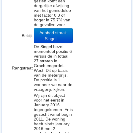
gezien komt een
dergelijke afwijking
van het gemiddelde
met factor 0.3 of
hoger in 75.7% van
de gevallen voor.
Aanbod straat:
Bekijk
Singel
De Singel bezet
momenteel positie 6
versus de in totaal
27 straten in
Grachtengordel-
Rangstraat
West. Dit op basis
van de meterprijs.
De positie is 1
wanneer we naar de
vraagprijs kijken.
Wij zijn dit object
voor het eerst in
January 2016
tegengekomen. Er is
gezocht vanaf begin
2011. De woning
heeft sinds january
2016 met 2