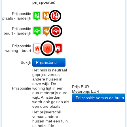
prijspositie:
Prijspositie
plaats - landelijk
Prijspositie
buurt - landelijk
Prijspositie
woning - buurt
Bekijk
Prijshistorie
Het huis is neutraal
geprijsd versus
andere huizen in
deze wijk. De
Prijs EUR
Prijspositie
woning ligt in een
Meterprijs EUR
qua meterprijs dure
wijk. Amsterdam
Prijspositie versus de buurt
wordt ook gezien als
een dure plaats.
Het prijsverschil
versus andere
huizen met een tuin
uit hetzelfde