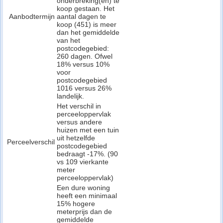
onderbreking(en) te
koop gestaan. Het
Aanbodtermijn
aantal dagen te
koop (451) is meer
dan het gemiddelde
van het
postcodegebied:
260 dagen. Ofwel
18% versus 10%
voor
postcodegebied
1016 versus 26%
landelijk.
Het verschil in
perceeloppervlak
versus andere
huizen met een tuin
uit hetzelfde
Perceelverschil
postcodegebied
bedraagt -17%. (90
vs 109 vierkante
meter
perceeloppervlak)
Een dure woning
heeft een minimaal
15% hogere
meterprijs dan de
gemiddelde