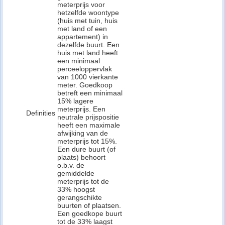
meterprijs voor
hetzelfde woontype
(huis met tuin, huis
met land of een
appartement) in
dezelfde buurt. Een
huis met land heeft
een minimaal
perceeloppervlak
van 1000 vierkante
meter. Goedkoop
betreft een minimaal
15% lagere
meterprijs. Een
Definities
neutrale prijspositie
heeft een maximale
afwijking van de
meterprijs tot 15%.
Een dure buurt (of
plaats) behoort
o.b.v. de
gemiddelde
meterprijs tot de
33% hoogst
gerangschikte
buurten of plaatsen.
Een goedkope buurt
tot de 33% laagst