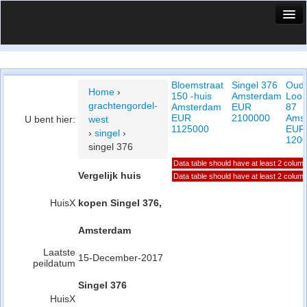
HuisX
Huis in vizier
Bloemstraat
Singel 376
Oud
Vergelijk prijsposities - wijk
Home
›
150 -huis
Amsterdam
Looi
grachtengordel-
Amsterdam
EUR
87
Nieuws
EUR
2100000
Ams
U bent hier:
west
1125000
EUR
›
singel
›
Info
120
singel 376
Data table should have at least 2 colum
Privacy beleid
Vergelijk huis
Data table should have at least 2 colum
Cookie beleid
HuisX
kopen Singel 376,
Amsterdam
Laatste
15-December-2017
peildatum
Singel 376
HuisX