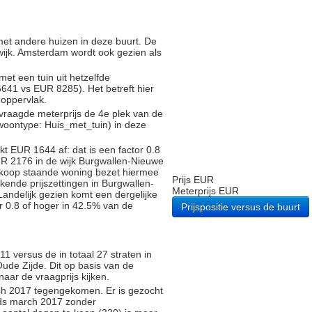
g met andere huizen in deze buurt. De
 wijk. Amsterdam wordt ook gezien als
met een tuin uit hetzelfde
41 vs EUR 8285). Het betreft hier
noppervlak.
vraagde meterprijs de 4e plek van de
(woontype: Huis_met_tuin) in deze
t EUR 1644 af: dat is een factor 0.8
UR 2176 in de wijk Burgwallen-Nieuwe
e koop staande woning bezet hiermee
Prijs EUR
kende prijszettingen in Burgwallen-
Meterprijs EUR
andelijk gezien komt een dergelijke
r 0.8 of hoger in 42.5% van de
Prijspositie versus de buurt
1 versus de in totaal 27 straten in
ude Zijde. Dit op basis van de
naar de vraagprijs kijken.
arch 2017 tegengekomen. Er is gezocht
nds march 2017 zonder