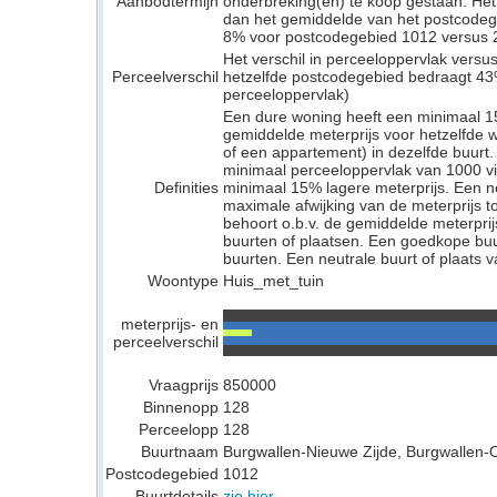
Aanbodtermijn
onderbreking(en) te koop gestaan. Het
dan het gemiddelde van het postcodeg
8% voor postcodegebied 1012 versus 2
Het verschil in perceeloppervlak versu
Perceelverschil
hetzelfde postcodegebied bedraagt 43
perceeloppervlak)
Een dure woning heeft een minimaal 1
gemiddelde meterprijs voor hetzelfde w
of een appartement) in dezelfde buurt.
minimaal perceeloppervlak van 1000 v
Definities
minimaal 15% lagere meterprijs. Een neu
maximale afwijking van de meterprijs to
behoort o.b.v. de gemiddelde meterpri
buurten of plaatsen. Een goedkope buu
buurten. Een neutrale buurt of plaats v
Woontype
Huis_met_tuin
meterprijs- en
perceelverschil
Vraagprijs
850000
Binnenopp
128
Perceelopp
128
Buurtnaam
Burgwallen-Nieuwe Zijde, Burgwallen-
Postcodegebied
1012
Buurtdetails
zie hier