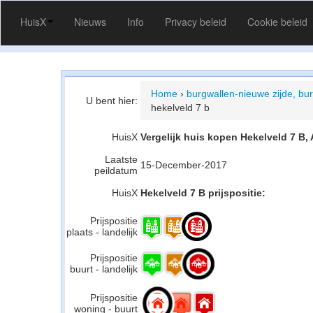
HuisX
Nieuws
Info
Privacy beleid
Cookie beleid
Home
›
burgwallen-nieuwe zijde, bu
U bent hier:
hekelveld 7 b
HuisX
Vergelijk huis kopen Hekelveld 7 B
Laatste
15-December-2017
peildatum
HuisX
Hekelveld 7 B prijspositie:
Prijspositie
plaats - landelijk
Prijspositie
buurt - landelijk
Prijspositie
woning - buurt