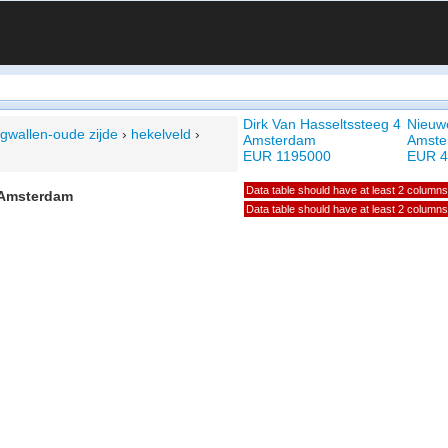
Dirk Van Hasseltssteeg 4
Nieuw
rgwallen-oude zijde
›
hekelveld
›
Amsterdam
Amste
EUR 1195000
EUR 4
Data table should have at least 2 columns
, Amsterdam
Data table should have at least 2 columns