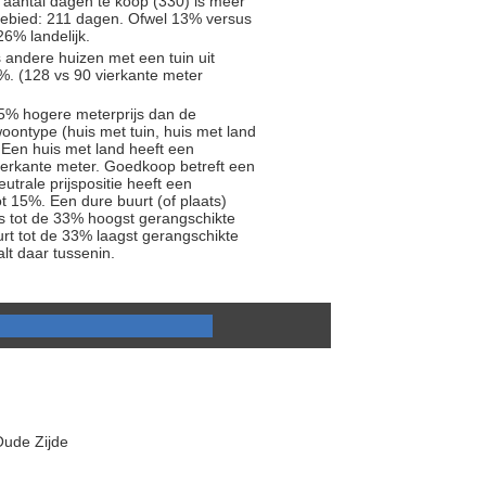
 aantal dagen te koop (330) is meer
ebied: 211 dagen. Ofwel 13% versus
6% landelijk.
s andere huizen met een tuin uit
%. (128 vs 90 vierkante meter
5% hogere meterprijs dan de
oontype (huis met tuin, huis met land
 Een huis met land heeft een
ierkante meter. Goedkoop betreft een
trale prijspositie heeft een
t 15%. Een dure buurt (of plaats)
js tot de 33% hoogst gerangschikte
rt tot de 33% laagst gerangschikte
alt daar tussenin.
Oude Zijde