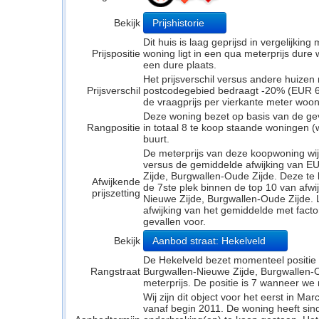
Bekijk
Prijshistorie
Dit huis is laag geprijsd in vergelijkin
Prijspositie
woning ligt in een qua meterprijs dure
een dure plaats.
Het prijsverschil versus andere huizen 
Prijsverschil
postcodegebied bedraagt -20% (EUR 66
de vraagprijs per vierkante meter woo
Deze woning bezet op basis van de ge
Rangpositie
in totaal 8 te koop staande woningen 
buurt.
De meterprijs van deze koopwoning wijk
versus de gemiddelde afwijking van E
Zijde, Burgwallen-Oude Zijde. Deze t
Afwijkende
de 7ste plek binnen de top 10 van afwij
prijszetting
Nieuwe Zijde, Burgwallen-Oude Zijde. L
afwijking van het gemiddelde met facto
gevallen voor.
Bekijk
Aanbod straat: Hekelveld
De Hekelveld bezet momenteel positie 1
Rangstraat
Burgwallen-Nieuwe Zijde, Burgwallen-O
meterprijs. De positie is 7 wanneer we 
Wij zijn dit object voor het eerst in M
vanaf begin 2011. De woning heeft si