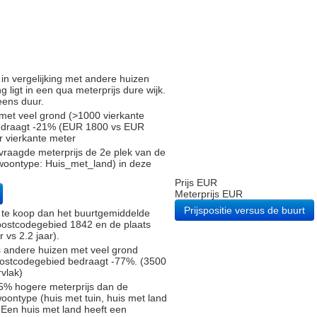
d in vergelijking met andere huizen
 ligt in een qua meterprijs dure wijk.
eens duur.
 met veel grond (>1000 vierkante
bedraagt -21% (EUR 1800 vs EUR
er vierkante meter
vraagde meterprijs de 2e plek van de
(woontype: Huis_met_land) in deze
Prijs EUR
Meterprijs EUR
Prijspositie versus de buurt
 te koop dan het buurtgemiddelde
 postcodegebied 1842 en de plaats
 vs 2.2 jaar).
s andere huizen met veel grond
 postcodegebied bedraagt -77%. (3500
vlak)
5% hogere meterprijs dan de
oontype (huis met tuin, huis met land
 Een huis met land heeft een