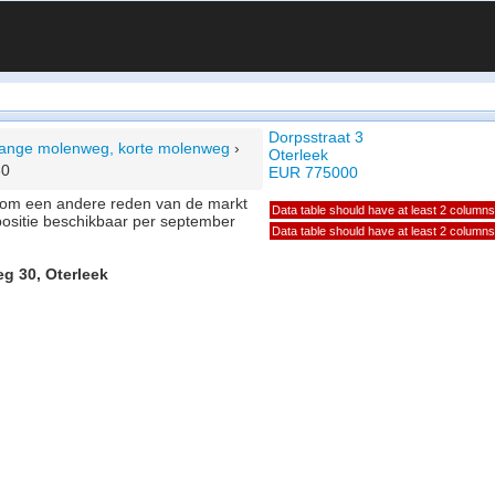
Dorpsstraat 3
n lange molenweg, korte molenweg
›
Oterleek
30
EUR 775000
of om een andere reden van de markt
Data table should have at least 2 columns
positie beschikbaar per september
Data table should have at least 2 columns
g 30, Oterleek