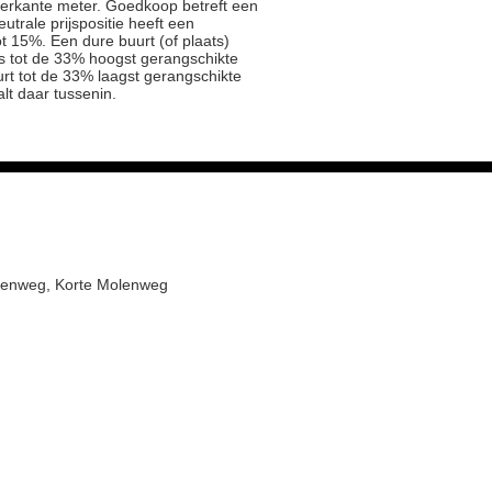
ierkante meter. Goedkoop betreft een
trale prijspositie heeft een
t 15%. Een dure buurt (of plaats)
js tot de 33% hoogst gerangschikte
rt tot de 33% laagst gerangschikte
alt daar tussenin.
olenweg, Korte Molenweg