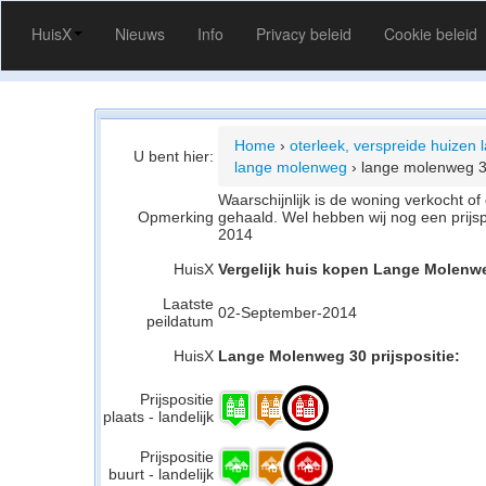
HuisX
Nieuws
Info
Privacy beleid
Cookie beleid
Home
›
oterleek, verspreide huize
U bent hier:
lange molenweg
›
lange molenweg 
Waarschijnlijk is de woning verkocht 
Opmerking
gehaald. Wel hebben wij nog een prijs
2014
HuisX
Vergelijk huis kopen Lange Molenwe
Laatste
02-September-2014
peildatum
HuisX
Lange Molenweg 30 prijspositie:
Prijspositie
plaats - landelijk
Prijspositie
buurt - landelijk