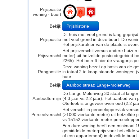
Prijspositie
woning - buurt
Bekijk
Prijshistorie
Dit huis met veel grond is laag geprijs
Prijspositie
met veel grond in deze buurt. De woning
Het prijskarakter van de plaats is even
Het prijsverschil versus andere huizen
Prijsverschil
meter) uit hetzelfde postcodegebied 
2265). Het betreft hier de vraagprijs p
Deze woning bezet op basis van de ge
Rangpositie
in totaal 2 te koop staande woningen 
buurt.
Bekijk
Aanbod straat: Lange-molenweg
De Lange Molenweg 30 staat al langer
Aanbodtermijn
(4.3 jaar vs 2.2 jaar). Het aanbod van
Oterleek is ongeveer even oud (2.2 jaar
Het verschil in perceeloppervlak versu
Perceelverschil
(>1000 vierkante meter) uit hetzelfde
vs 15152 vierkante meter perceelopper
Een dure woning heeft een minimaal 1
gemiddelde meterprijs voor hetzelfde w
of een appartement) in dezelfde buurt.