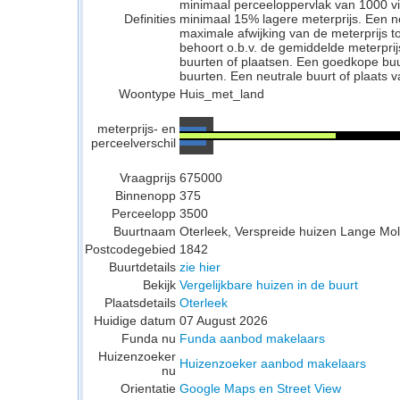
minimaal perceeloppervlak van 1000 v
Definities
minimaal 15% lagere meterprijs. Een neu
maximale afwijking van de meterprijs to
behoort o.b.v. de gemiddelde meterpri
buurten of plaatsen. Een goedkope buu
buurten. Een neutrale buurt of plaats v
Woontype
Huis_met_land
meterprijs- en
perceelverschil
Vraagprijs
675000
Binnenopp
375
Perceelopp
3500
Buurtnaam
Oterleek, Verspreide huizen Lange M
Postcodegebied
1842
Buurtdetails
zie hier
Bekijk
Vergelijkbare huizen in de buurt
Plaatsdetails
Oterleek
Huidige datum
07 August 2026
Funda nu
Funda aanbod makelaars
Huizenzoeker
Huizenzoeker aanbod makelaars
nu
Orientatie
Google Maps en Street View